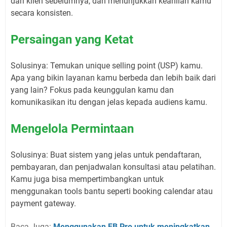
dari klien sebelumnya, dan menunjukkan keahlian kamu
secara konsisten.
Persaingan yang Ketat
Solusinya:
Temukan
unique selling point
(USP) kamu.
Apa yang bikin layanan kamu berbeda dan lebih baik dari
yang lain? Fokus pada keunggulan kamu dan
komunikasikan itu dengan jelas kepada audiens kamu.
Mengelola Permintaan
Solusinya:
Buat sistem yang jelas untuk pendaftaran,
pembayaran, dan penjadwalan konsultasi atau pelatihan.
Kamu juga bisa mempertimbangkan untuk
menggunakan
tools
bantu seperti
booking calendar
atau
payment gateway
.
Baca Juga:
Menggunakan FB Pro untuk meningkatkan