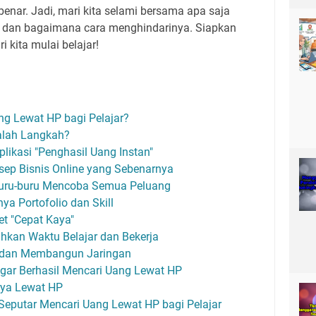
nar. Jadi, mari kita selami bersama apa saja
di dan bagaimana cara menghindarinya. Siapkan
i kita mulai belajar!
g Lewat HP bagi Pelajar?
alah Langkah?
plikasi "Penghasil Uang Instan"
ep Bisnis Online yang Sebenarnya
rburu-buru Mencoba Semua Peluang
a Portofolio dan Skill
et "Cepat Kaya"
kan Waktu Belajar dan Bekerja
i dan Membangun Jaringan
gar Berhasil Mencari Uang Lewat HP
rya Lewat HP
eputar Mencari Uang Lewat HP bagi Pelajar