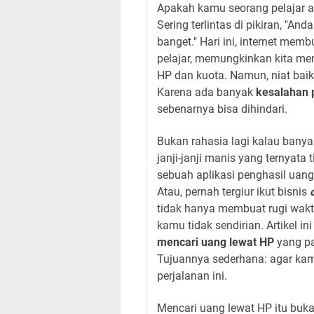
Apakah kamu seorang pelajar
Sering terlintas di pikiran, "An
banget." Hari ini, internet mem
pelajar, memungkinkan kita men
HP dan kuota. Namun, niat baik
Karena ada banyak
kesalahan 
sebenarnya bisa dihindari.
Bukan rahasia lagi kalau banyak
janji-janji manis yang ternyata
sebuah aplikasi penghasil ua
Atau, pernah tergiur ikut bisnis
tidak hanya membuat rugi waktu,
kamu tidak sendirian. Artikel 
mencari uang lewat HP
yang pal
Tujuannya sederhana: agar kam
perjalanan ini.
Mencari uang lewat HP itu buk