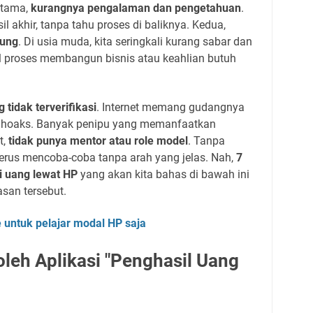
rtama,
kurangnya pengalaman dan pengetahuan
.
l akhir, tanpa tahu proses di baliknya. Kedua,
tung
. Di usia muda, kita seringkali kurang sabar dan
l proses membangun bisnis atau keahlian butuh
 tidak terverifikasi
. Internet memang gudangnya
ya hoaks. Banyak penipu yang memanfaatkan
t,
tidak punya mentor atau role model
. Tanpa
nerus mencoba-coba tanpa arah yang jelas. Nah,
7
i uang lewat HP
yang akan kita bahas di bawah ini
asan tersebut.
ne untuk pelajar modal HP saja
 oleh Aplikasi "Penghasil Uang