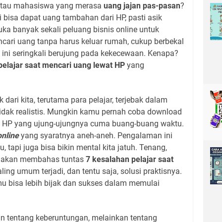
 atau mahasiswa yang merasa
uang jajan pas-pasan
?
dai bisa dapat uang tambahan dari HP, pasti asik
buka banyak sekali peluang bisnis online untuk
cari uang tanpa harus keluar rumah, cukup berbekal
 ini seringkali berujung pada kekecewaan. Kenapa?
pelajar saat mencari uang lewat HP
yang
 dari kita, terutama para pelajar, terjebak dalam
 tidak realistis. Mungkin kamu pernah coba download
ng HP yang ujung-ujungnya cuma buang-buang waktu.
online
yang syaratnya aneh-aneh. Pengalaman ini
 tapi juga bisa bikin mental kita jatuh. Tenang,
ini akan membahas tuntas
7 kesalahan pelajar saat
ing umum terjadi, dan tentu saja, solusi praktisnya.
u bisa lebih bijak dan sukses dalam memulai
an tentang keberuntungan, melainkan tentang