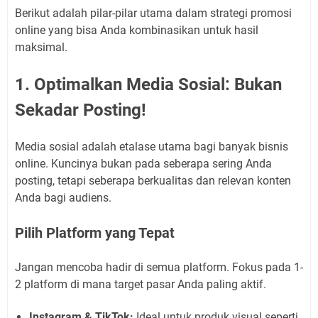
Berikut adalah pilar-pilar utama dalam strategi promosi
online yang bisa Anda kombinasikan untuk hasil
maksimal.
1. Optimalkan Media Sosial: Bukan
Sekadar Posting!
Media sosial adalah etalase utama bagi banyak bisnis
online. Kuncinya bukan pada seberapa sering Anda
posting, tetapi seberapa berkualitas dan relevan konten
Anda bagi audiens.
Pilih Platform yang Tepat
Jangan mencoba hadir di semua platform. Fokus pada 1-
2 platform di mana target pasar Anda paling aktif.
Instagram & TikTok:
Ideal untuk produk visual seperti