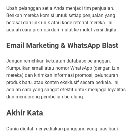
Ubah pelanggan setia Anda menjadi tim penjualan.
Berikan mereka komisi untuk setiap penjualan yang
berasal dari link unik atau kode referral mereka. Ini
adalah cara promosi dari mulut ke mulut versi digital.
Email Marketing & WhatsApp Blast
Jangan remehkan kekuatan database pelanggan.
Kumpulkan email atau nomor WhatsApp (dengan izin
mereka) dan kirimkan informasi promosi, peluncuran
produk baru, atau konten eksklusif secara berkala. Ini
adalah cara yang sangat efektif untuk menjaga loyalitas
dan mendorong pembelian berulang.
Akhir Kata
Dunia digital menyediakan panggung yang luas bagi