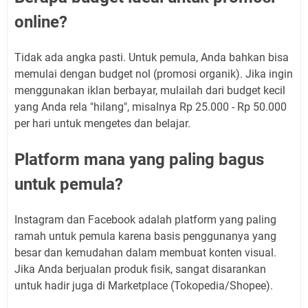
online?
Tidak ada angka pasti. Untuk pemula, Anda bahkan bisa
memulai dengan budget nol (promosi organik). Jika ingin
menggunakan iklan berbayar, mulailah dari budget kecil
yang Anda rela "hilang", misalnya Rp 25.000 - Rp 50.000
per hari untuk mengetes dan belajar.
Platform mana yang paling bagus
untuk pemula?
Instagram dan Facebook adalah platform yang paling
ramah untuk pemula karena basis penggunanya yang
besar dan kemudahan dalam membuat konten visual.
Jika Anda berjualan produk fisik, sangat disarankan
untuk hadir juga di Marketplace (Tokopedia/Shopee).