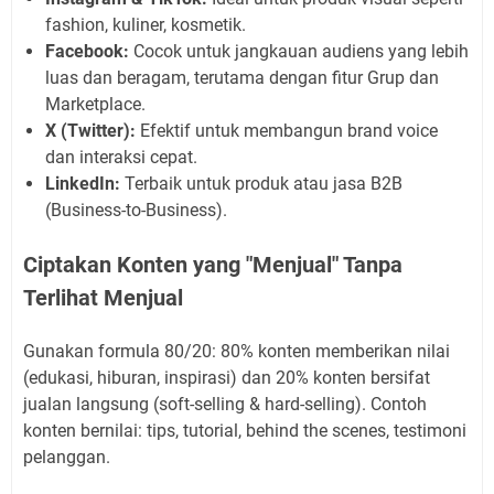
fashion, kuliner, kosmetik.
Facebook:
Cocok untuk jangkauan audiens yang lebih
luas dan beragam, terutama dengan fitur Grup dan
Marketplace.
X (Twitter):
Efektif untuk membangun brand voice
dan interaksi cepat.
LinkedIn:
Terbaik untuk produk atau jasa B2B
(Business-to-Business).
Ciptakan Konten yang "Menjual" Tanpa
Terlihat Menjual
Gunakan formula 80/20: 80% konten memberikan nilai
(edukasi, hiburan, inspirasi) dan 20% konten bersifat
jualan langsung (soft-selling & hard-selling). Contoh
konten bernilai: tips, tutorial, behind the scenes, testimoni
pelanggan.