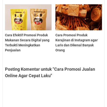
Cara Efektif Promosi Produk
Cara Promosi Produk
Makanan Secara Digital yang
Kerajinan di Instagram agar
Terbukti Meningkatkan
Laris dan Dikenal Banyak
Penjualan
Orang
Posting Komentar untuk "Cara Promosi Jualan
Online Agar Cepat Laku"