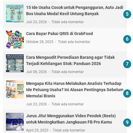
15 Ide Usaha Cocok untuk Pengangguran, Auto Jadi
Bos Usaha Modal Kecil Untung Banyak
Juli 23, 2026
Tidak ada komentar
Cara Bayar Pakai QRIS di GrabFood
Oktober 28, 2025
Tidak ada komentar
Cara Mengaudit Persediaan Barang agar Tidak
Terjadi Kehilangan Stok: Panduan 2026
Juli 08, 2026
Tidak ada komentar
Mengapa Kita Harus Melakukan Analisis Terhadap
Ide Peluang Usaha? Ini Alasan Pentingnya Sebelum
Memulai Bisnis
Juli 23, 2026
Tidak ada komentar
Jurus Jitu! Menggunakan Video Pendek (Reels)
untuk Meningkatkan Jangkauan FB Pro Kamu
April 25, 2025
Tidak ada komentar