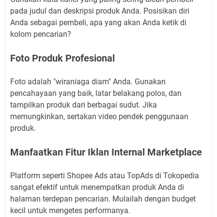
pada judul dan deskripsi produk Anda. Posisikan diri
Anda sebagai pembeli, apa yang akan Anda ketik di
kolom pencarian?
Foto Produk Profesional
Foto adalah "wiraniaga diam" Anda. Gunakan
pencahayaan yang baik, latar belakang polos, dan
tampilkan produk dari berbagai sudut. Jika
memungkinkan, sertakan video pendek penggunaan
produk.
Manfaatkan Fitur Iklan Internal Marketplace
Platform seperti Shopee Ads atau TopAds di Tokopedia
sangat efektif untuk menempatkan produk Anda di
halaman terdepan pencarian. Mulailah dengan budget
kecil untuk mengetes performanya.