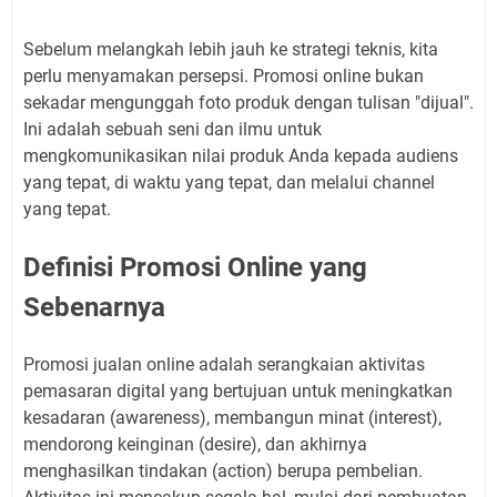
Sebelum melangkah lebih jauh ke strategi teknis, kita
perlu menyamakan persepsi. Promosi online bukan
sekadar mengunggah foto produk dengan tulisan "dijual".
Ini adalah sebuah seni dan ilmu untuk
mengkomunikasikan nilai produk Anda kepada audiens
yang tepat, di waktu yang tepat, dan melalui channel
yang tepat.
Definisi Promosi Online yang
Sebenarnya
Promosi jualan online adalah serangkaian aktivitas
pemasaran digital yang bertujuan untuk meningkatkan
kesadaran (awareness), membangun minat (interest),
mendorong keinginan (desire), dan akhirnya
menghasilkan tindakan (action) berupa pembelian.