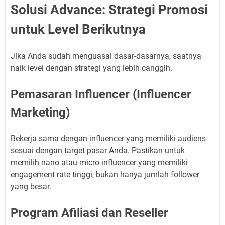
Solusi Advance: Strategi Promosi
untuk Level Berikutnya
Jika Anda sudah menguasai dasar-dasarnya, saatnya
naik level dengan strategi yang lebih canggih.
Pemasaran Influencer (Influencer
Marketing)
Bekerja sama dengan influencer yang memiliki audiens
sesuai dengan target pasar Anda. Pastikan untuk
memilih nano atau micro-influencer yang memiliki
engagement rate tinggi, bukan hanya jumlah follower
yang besar.
Program Afiliasi dan Reseller