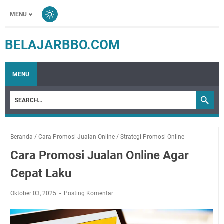
MENU
BELAJARBBO.COM
MENU
Beranda
/
Cara Promosi Jualan Online
/
Strategi Promosi Online
Cara Promosi Jualan Online Agar
Cepat Laku
Oktober 03, 2025
Posting Komentar