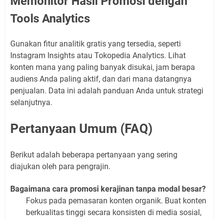
Memonitor Hasil Promosi dengan
Tools Analytics
Gunakan fitur analitik gratis yang tersedia, seperti
Instagram Insights atau Tokopedia Analytics. Lihat
konten mana yang paling banyak disukai, jam berapa
audiens Anda paling aktif, dan dari mana datangnya
penjualan. Data ini adalah panduan Anda untuk strategi
selanjutnya.
Pertanyaan Umum (FAQ)
Berikut adalah beberapa pertanyaan yang sering
diajukan oleh para pengrajin.
Bagaimana cara promosi kerajinan tanpa modal besar?
Fokus pada pemasaran konten organik. Buat konten
berkualitas tinggi secara konsisten di media sosial,