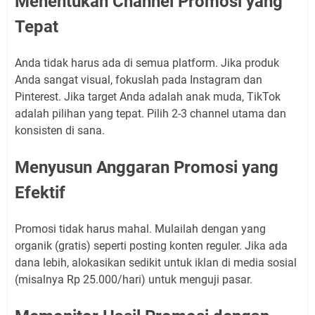
Menentukan Channel Promosi yang
Tepat
Anda tidak harus ada di semua platform. Jika produk
Anda sangat visual, fokuslah pada Instagram dan
Pinterest. Jika target Anda adalah anak muda, TikTok
adalah pilihan yang tepat. Pilih 2-3 channel utama dan
konsisten di sana.
Menyusun Anggaran Promosi yang
Efektif
Promosi tidak harus mahal. Mulailah dengan yang
organik (gratis) seperti posting konten reguler. Jika ada
dana lebih, alokasikan sedikit untuk iklan di media sosial
(misalnya Rp 25.000/hari) untuk menguji pasar.