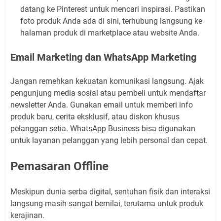
datang ke Pinterest untuk mencari inspirasi. Pastikan
foto produk Anda ada di sini, terhubung langsung ke
halaman produk di marketplace atau website Anda.
Email Marketing dan WhatsApp Marketing
Jangan remehkan kekuatan komunikasi langsung. Ajak
pengunjung media sosial atau pembeli untuk mendaftar
newsletter Anda. Gunakan email untuk memberi info
produk baru, cerita eksklusif, atau diskon khusus
pelanggan setia. WhatsApp Business bisa digunakan
untuk layanan pelanggan yang lebih personal dan cepat.
Pemasaran Offline
Meskipun dunia serba digital, sentuhan fisik dan interaksi
langsung masih sangat bernilai, terutama untuk produk
kerajinan.