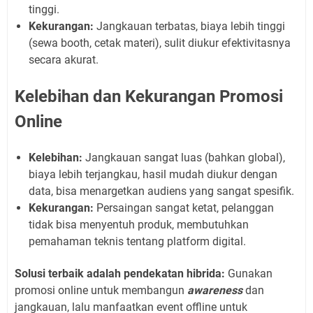
tinggi.
Kekurangan:
Jangkauan terbatas, biaya lebih tinggi
(sewa booth, cetak materi), sulit diukur efektivitasnya
secara akurat.
Kelebihan dan Kekurangan Promosi
Online
Kelebihan:
Jangkauan sangat luas (bahkan global),
biaya lebih terjangkau, hasil mudah diukur dengan
data, bisa menargetkan audiens yang sangat spesifik.
Kekurangan:
Persaingan sangat ketat, pelanggan
tidak bisa menyentuh produk, membutuhkan
pemahaman teknis tentang platform digital.
Solusi terbaik adalah pendekatan hibrida:
Gunakan
promosi online untuk membangun
awareness
dan
jangkauan, lalu manfaatkan event offline untuk