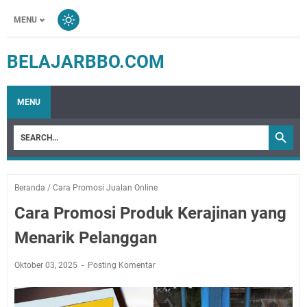
MENU
BELAJARBBO.COM
MENU
Beranda
/
Cara Promosi Jualan Online
Cara Promosi Produk Kerajinan yang
Menarik Pelanggan
Oktober 03, 2025
Posting Komentar