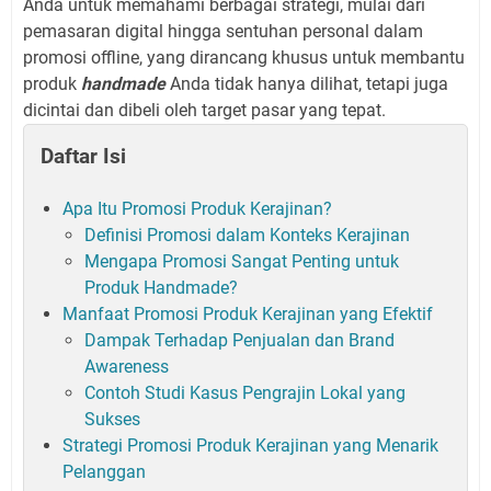
Anda untuk memahami berbagai strategi, mulai dari
pemasaran digital hingga sentuhan personal dalam
promosi offline, yang dirancang khusus untuk membantu
produk
handmade
Anda tidak hanya dilihat, tetapi juga
dicintai dan dibeli oleh target pasar yang tepat.
Daftar Isi
Apa Itu Promosi Produk Kerajinan?
Definisi Promosi dalam Konteks Kerajinan
Mengapa Promosi Sangat Penting untuk
Produk Handmade?
Manfaat Promosi Produk Kerajinan yang Efektif
Dampak Terhadap Penjualan dan Brand
Awareness
Contoh Studi Kasus Pengrajin Lokal yang
Sukses
Strategi Promosi Produk Kerajinan yang Menarik
Pelanggan