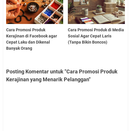
Cara Promosi Produk
Cara Promosi Produk di Media
Kerajinan di Facebook agar
Sosial Agar Cepat Laris
Cepat Laku dan Dikenal
(Tanpa Bikin Boncos)
Banyak Orang
Posting Komentar untuk "Cara Promosi Produk
Kerajinan yang Menarik Pelanggan"