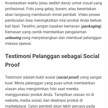
Investasikan waktu (atau sedikit dana) untuk visual yang
profesional. Foto yang gelap, buram, atau berantakan
akan langsung membunuh minat pembeli. Video proses
pembuatan bisa meningkatkan nilai produk Anda berkali-
kali lipat. Terakhir, jangan lupakan kemasan (
packaging
).
Kemasan yang cantik memberikan pengalaman
unboxing
yang menyenangkan dan membuat pelanggan
merasa spesial.
Testimoni Pelanggan sebagai Social
Proof
Testimoni adalah bukti sosial (
social proof
) yang sangat
kuat. Minta pelanggan yang puas untuk memberikan
ulasan atau mengirimkan foto saat mereka
menggunakan produk Anda. Tampilkan ulasan ini di
website, media sosial, dan deskripsi produk di
marketplace. Calon pembeli akan lebih percaya pada