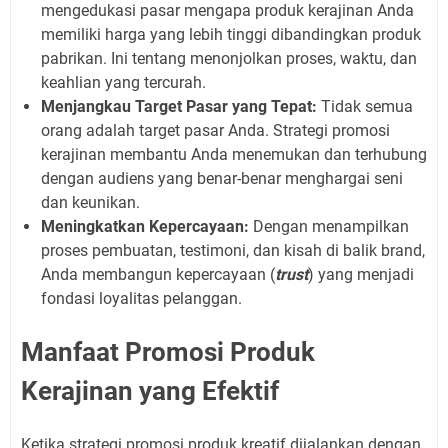
mengedukasi pasar mengapa produk kerajinan Anda
memiliki harga yang lebih tinggi dibandingkan produk
pabrikan. Ini tentang menonjolkan proses, waktu, dan
keahlian yang tercurah.
Menjangkau Target Pasar yang Tepat:
Tidak semua
orang adalah target pasar Anda. Strategi promosi
kerajinan membantu Anda menemukan dan terhubung
dengan audiens yang benar-benar menghargai seni
dan keunikan.
Meningkatkan Kepercayaan:
Dengan menampilkan
proses pembuatan, testimoni, dan kisah di balik brand,
Anda membangun kepercayaan (
trust
) yang menjadi
fondasi loyalitas pelanggan.
Manfaat Promosi Produk
Kerajinan yang Efektif
Ketika strategi promosi produk kreatif dijalankan dengan