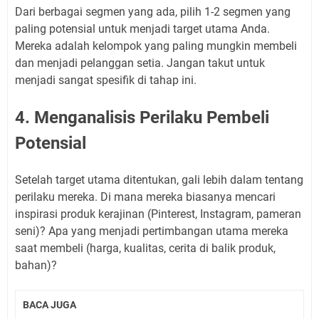
Dari berbagai segmen yang ada, pilih 1-2 segmen yang
paling potensial untuk menjadi target utama Anda.
Mereka adalah kelompok yang paling mungkin membeli
dan menjadi pelanggan setia. Jangan takut untuk
menjadi sangat spesifik di tahap ini.
4. Menganalisis Perilaku Pembeli
Potensial
Setelah target utama ditentukan, gali lebih dalam tentang
perilaku mereka. Di mana mereka biasanya mencari
inspirasi produk kerajinan (Pinterest, Instagram, pameran
seni)? Apa yang menjadi pertimbangan utama mereka
saat membeli (harga, kualitas, cerita di balik produk,
bahan)?
BACA JUGA