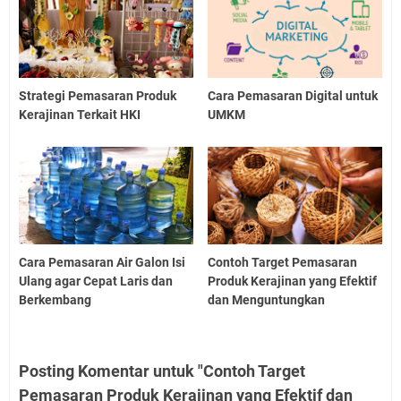
Strategi Pemasaran Produk
Cara Pemasaran Digital untuk
Kerajinan Terkait HKI
UMKM
Cara Pemasaran Air Galon Isi
Contoh Target Pemasaran
Ulang agar Cepat Laris dan
Produk Kerajinan yang Efektif
Berkembang
dan Menguntungkan
Posting Komentar untuk "Contoh Target
Pemasaran Produk Kerajinan yang Efektif dan