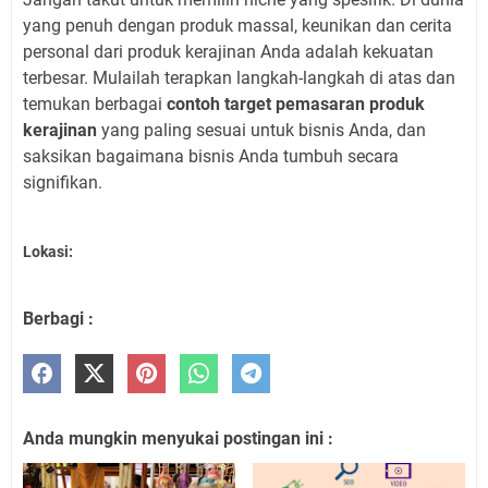
yang penuh dengan produk massal, keunikan dan cerita
personal dari produk kerajinan Anda adalah kekuatan
terbesar. Mulailah terapkan langkah-langkah di atas dan
temukan berbagai
contoh target pemasaran produk
kerajinan
yang paling sesuai untuk bisnis Anda, dan
saksikan bagaimana bisnis Anda tumbuh secara
signifikan.
Lokasi:
Berbagi :
Anda mungkin menyukai postingan ini :