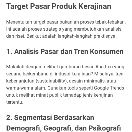
Target Pasar Produk Kerajinan
Menentukan target pasar bukanlah proses tebak-tebakan.
Ini adalah proses strategis yang membutuhkan analisis
dan riset. Berikut adalah langkah-langkah praktisnya.
1. Analisis Pasar dan Tren Konsumen
Mulailah dengan melihat gambaran besar. Apa tren yang
sedang berkembang di industri kerajinan? Misalnya, tren
keberlanjutan (sustainability), desain minimalis, atau
warna-warna alam. Gunakan tools seperti Google Trends
untuk melihat minat publik terhadap jenis kerajinan
tertentu.
2. Segmentasi Berdasarkan
Demografi, Geografi, dan Psikografi