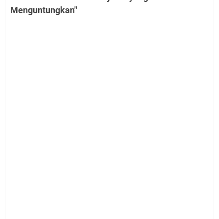
Menguntungkan"