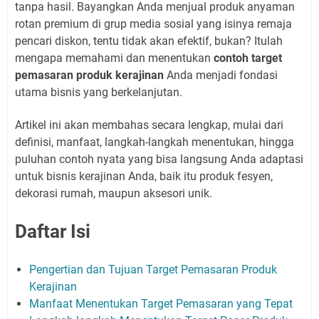
tanpa hasil. Bayangkan Anda menjual produk anyaman
rotan premium di grup media sosial yang isinya remaja
pencari diskon, tentu tidak akan efektif, bukan? Itulah
mengapa memahami dan menentukan
contoh target
pemasaran produk kerajinan
Anda menjadi fondasi
utama bisnis yang berkelanjutan.
Artikel ini akan membahas secara lengkap, mulai dari
definisi, manfaat, langkah-langkah menentukan, hingga
puluhan contoh nyata yang bisa langsung Anda adaptasi
untuk bisnis kerajinan Anda, baik itu produk fesyen,
dekorasi rumah, maupun aksesori unik.
Daftar Isi
Pengertian dan Tujuan Target Pemasaran Produk
Kerajinan
Manfaat Menentukan Target Pemasaran yang Tepat