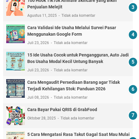
100 Hook TikTok Affiliate Skincare yang Bikin
Penjualan Melejit
Agustus 11, 2025
Tidak ada komentar
Cara Validasi Ide Usaha Melalui Survei Pasar
Menggunakan Google Form
Juli 23, 2026
Tidak ada komentar
15 Ide Usaha Cocok untuk Pengangguran, Auto Jadi
Bos Usaha Modal Kecil Untung Banyak
Juli 23, 2026
Tidak ada komentar
Cara Mengaudit Persediaan Barang agar Tidak
Terjadi Kehilangan Stok: Panduan 2026
Juli 08, 2026
Tidak ada komentar
Cara Bayar Pakai QRIS di GrabFood
Oktober 28, 2025
Tidak ada komentar
5 Cara Mengatasi Rasa Takut Gagal Saat Mau Mulai