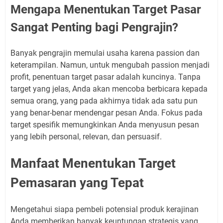
Mengapa Menentukan Target Pasar
Sangat Penting bagi Pengrajin?
Banyak pengrajin memulai usaha karena passion dan
keterampilan. Namun, untuk mengubah passion menjadi
profit, penentuan target pasar adalah kuncinya. Tanpa
target yang jelas, Anda akan mencoba berbicara kepada
semua orang, yang pada akhirnya tidak ada satu pun
yang benar-benar mendengar pesan Anda. Fokus pada
target spesifik memungkinkan Anda menyusun pesan
yang lebih personal, relevan, dan persuasif.
Manfaat Menentukan Target
Pemasaran yang Tepat
Mengetahui siapa pembeli potensial produk kerajinan
Anda memberikan banyak keuntungan strategis yang