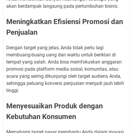
akan berdampak langsung pada pertumbuhan bisnis.
Meningkatkan Efisiensi Promosi dan
Penjualan
Dengan target yang jelas, Anda tidak perlu lagi
membuang-buang uang dan waktu untuk beriklan di
tempat yang salah. Anda bisa memfokuskan anggaran
promosi pada platform media sosial, komunitas, atau
acara yang sering dikunjungi oleh target audiens Anda,
sehingga peluang konversi penjualan menjadi jauh lebih
tinggi.
Menyesuaikan Produk dengan
Kebutuhan Konsumen
Memahami target pasar membantu Anda dalam inovasi