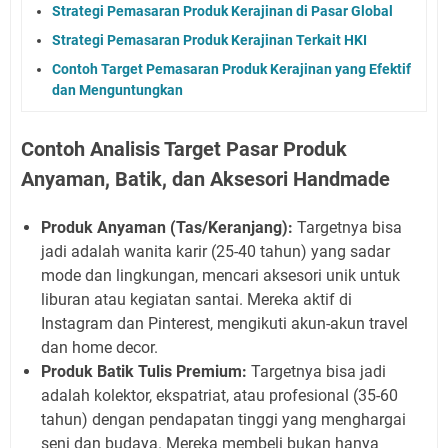
Strategi Pemasaran Produk Kerajinan di Pasar Global
Strategi Pemasaran Produk Kerajinan Terkait HKI
Contoh Target Pemasaran Produk Kerajinan yang Efektif
dan Menguntungkan
Contoh Analisis Target Pasar Produk
Anyaman, Batik, dan Aksesori Handmade
Produk Anyaman (Tas/Keranjang):
Targetnya bisa
jadi adalah wanita karir (25-40 tahun) yang sadar
mode dan lingkungan, mencari aksesori unik untuk
liburan atau kegiatan santai. Mereka aktif di
Instagram dan Pinterest, mengikuti akun-akun travel
dan home decor.
Produk Batik Tulis Premium:
Targetnya bisa jadi
adalah kolektor, ekspatriat, atau profesional (35-60
tahun) dengan pendapatan tinggi yang menghargai
seni dan budaya. Mereka membeli bukan hanya