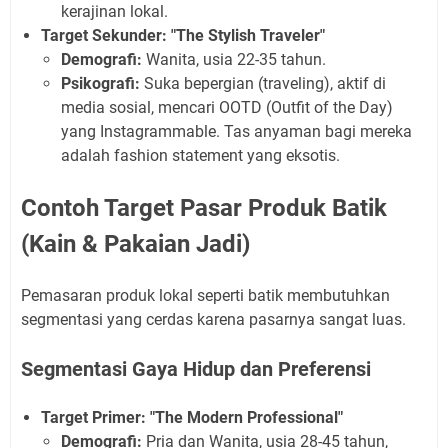
kerajinan lokal.
Target Sekunder: "The Stylish Traveler"
Demografi:
Wanita, usia 22-35 tahun.
Psikografi:
Suka bepergian (traveling), aktif di
media sosial, mencari OOTD (Outfit of the Day)
yang Instagrammable. Tas anyaman bagi mereka
adalah fashion statement yang eksotis.
Contoh Target Pasar Produk Batik
(Kain & Pakaian Jadi)
Pemasaran produk lokal seperti batik membutuhkan
segmentasi yang cerdas karena pasarnya sangat luas.
Segmentasi Gaya Hidup dan Preferensi
Target Primer: "The Modern Professional"
Demografi:
Pria dan Wanita, usia 28-45 tahun,