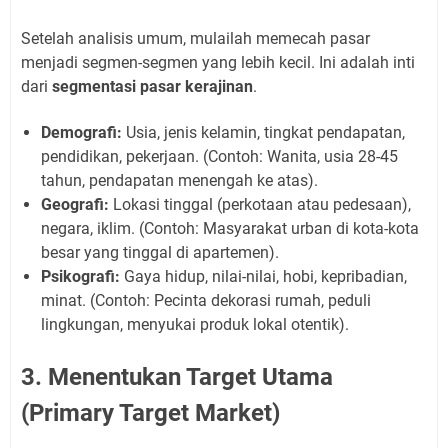
Setelah analisis umum, mulailah memecah pasar
menjadi segmen-segmen yang lebih kecil. Ini adalah inti
dari
segmentasi pasar kerajinan
.
Demografi:
Usia, jenis kelamin, tingkat pendapatan,
pendidikan, pekerjaan. (Contoh: Wanita, usia 28-45
tahun, pendapatan menengah ke atas).
Geografi:
Lokasi tinggal (perkotaan atau pedesaan),
negara, iklim. (Contoh: Masyarakat urban di kota-kota
besar yang tinggal di apartemen).
Psikografi:
Gaya hidup, nilai-nilai, hobi, kepribadian,
minat. (Contoh: Pecinta dekorasi rumah, peduli
lingkungan, menyukai produk lokal otentik).
3. Menentukan Target Utama
(Primary Target Market)