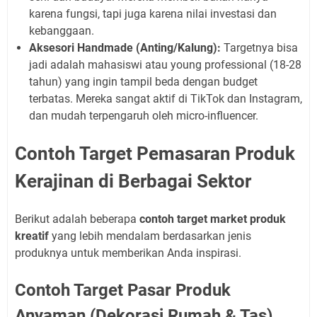
karena fungsi, tapi juga karena nilai investasi dan
kebanggaan.
Aksesori Handmade (Anting/Kalung):
Targetnya bisa
jadi adalah mahasiswi atau young professional (18-28
tahun) yang ingin tampil beda dengan budget
terbatas. Mereka sangat aktif di TikTok dan Instagram,
dan mudah terpengaruh oleh micro-influencer.
Contoh Target Pemasaran Produk
Kerajinan di Berbagai Sektor
Berikut adalah beberapa
contoh target market produk
kreatif
yang lebih mendalam berdasarkan jenis
produknya untuk memberikan Anda inspirasi.
Contoh Target Pasar Produk
Anyaman (Dekorasi Rumah & Tas)