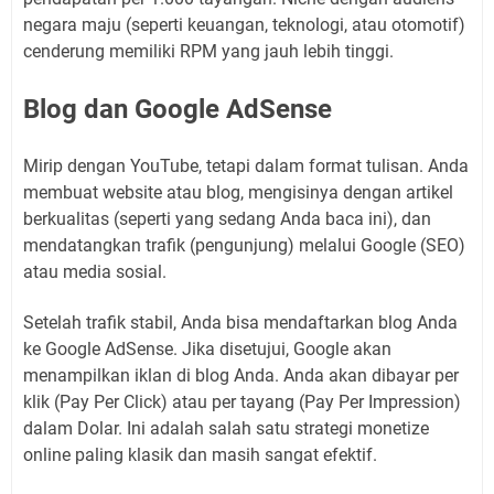
negara maju (seperti keuangan, teknologi, atau otomotif)
cenderung memiliki RPM yang jauh lebih tinggi.
Blog dan Google AdSense
Mirip dengan YouTube, tetapi dalam format tulisan. Anda
membuat website atau blog, mengisinya dengan artikel
berkualitas (seperti yang sedang Anda baca ini), dan
mendatangkan trafik (pengunjung) melalui Google (SEO)
atau media sosial.
Setelah trafik stabil, Anda bisa mendaftarkan blog Anda
ke Google AdSense. Jika disetujui, Google akan
menampilkan iklan di blog Anda. Anda akan dibayar per
klik (Pay Per Click) atau per tayang (Pay Per Impression)
dalam Dolar. Ini adalah salah satu strategi monetize
online paling klasik dan masih sangat efektif.