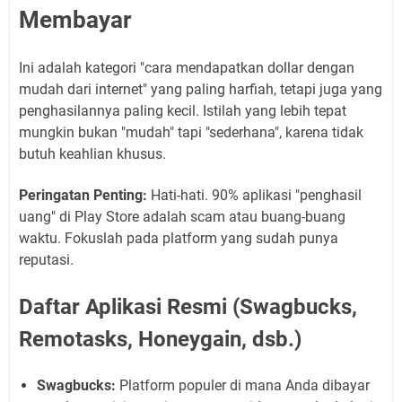
Membayar
Ini adalah kategori "cara mendapatkan dollar dengan
mudah dari internet" yang paling harfiah, tetapi juga yang
penghasilannya paling kecil. Istilah yang lebih tepat
mungkin bukan "mudah" tapi "sederhana", karena tidak
butuh keahlian khusus.
Peringatan Penting:
Hati-hati. 90% aplikasi "penghasil
uang" di Play Store adalah scam atau buang-buang
waktu. Fokuslah pada platform yang sudah punya
reputasi.
Daftar Aplikasi Resmi (Swagbucks,
Remotasks, Honeygain, dsb.)
Swagbucks:
Platform populer di mana Anda dibayar