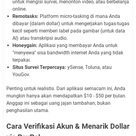
untuk mengisi survei, menonton video, atau berbelanja
online.
Remotasks:
Platform micro-tasking di mana Anda
dibayar (dalam dollar) untuk mengerjakan tugas-tugas
kecil seperti memberi label pada gambar (untuk data
AI) atau transkripsi audio.
Honeygain:
Aplikasi yang membayar Anda untuk
"menyewa" sisa bandwidth internet Anda yang tidak
terpakai.
Situs Survei Terpercaya:
ySense, Toluna, atau
YouGov.
Penting untuk realistis. Dari aplikasi semacam ini, Anda
mungkin hanya akan mendapatkan $10 - $50 per bulan.
Anggap ini sebagai uang jajan tambahan, bukan
penghasilan utama.
Cara Verifikasi Akun & Menarik Dollar