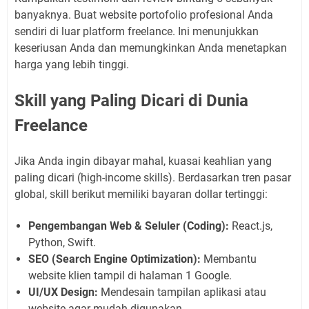
banyaknya. Buat website portofolio profesional Anda
sendiri di luar platform freelance. Ini menunjukkan
keseriusan Anda dan memungkinkan Anda menetapkan
harga yang lebih tinggi.
Skill yang Paling Dicari di Dunia
Freelance
Jika Anda ingin dibayar mahal, kuasai keahlian yang
paling dicari (high-income skills). Berdasarkan tren pasar
global, skill berikut memiliki bayaran dollar tertinggi:
Pengembangan Web & Seluler (Coding):
React.js,
Python, Swift.
SEO (Search Engine Optimization):
Membantu
website klien tampil di halaman 1 Google.
UI/UX Design:
Mendesain tampilan aplikasi atau
website agar mudah digunakan.