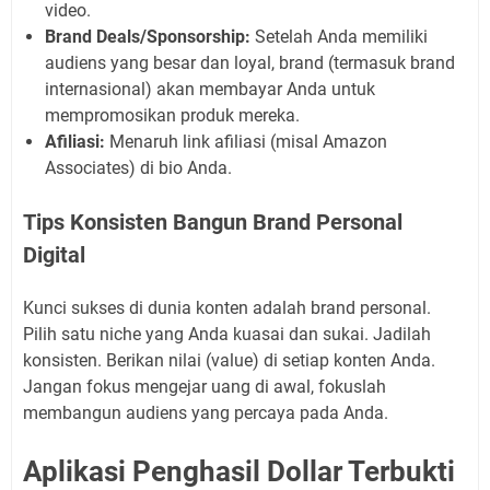
video.
Brand Deals/Sponsorship:
Setelah Anda memiliki
audiens yang besar dan loyal, brand (termasuk brand
internasional) akan membayar Anda untuk
mempromosikan produk mereka.
Afiliasi:
Menaruh link afiliasi (misal Amazon
Associates) di bio Anda.
Tips Konsisten Bangun Brand Personal
Digital
Kunci sukses di dunia konten adalah brand personal.
Pilih satu niche yang Anda kuasai dan sukai. Jadilah
konsisten. Berikan nilai (value) di setiap konten Anda.
Jangan fokus mengejar uang di awal, fokuslah
membangun audiens yang percaya pada Anda.
Aplikasi Penghasil Dollar Terbukti