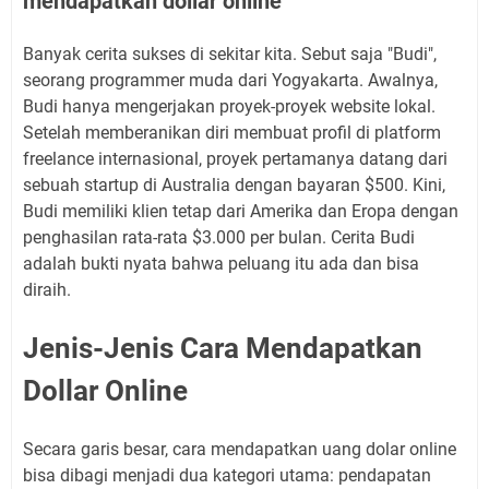
mendapatkan dollar online
Banyak cerita sukses di sekitar kita. Sebut saja "Budi",
seorang programmer muda dari Yogyakarta. Awalnya,
Budi hanya mengerjakan proyek-proyek website lokal.
Setelah memberanikan diri membuat profil di platform
freelance internasional, proyek pertamanya datang dari
sebuah startup di Australia dengan bayaran $500. Kini,
Budi memiliki klien tetap dari Amerika dan Eropa dengan
penghasilan rata-rata $3.000 per bulan. Cerita Budi
adalah bukti nyata bahwa peluang itu ada dan bisa
diraih.
Jenis-Jenis Cara Mendapatkan
Dollar Online
Secara garis besar, cara mendapatkan uang dolar online
bisa dibagi menjadi dua kategori utama: pendapatan