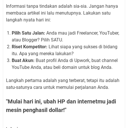
Informasi tanpa tindakan adalah sia-sia. Jangan hanya
membaca artikel ini lalu menutupnya. Lakukan satu
langkah nyata hari ini:
Pilih Satu Jalan:
Anda mau jadi Freelancer, YouTuber,
atau Blogger? Pilih SATU.
Riset Kompetitor:
Lihat siapa yang sukses di bidang
itu. Apa yang mereka lakukan?
Buat Akun:
Buat profil Anda di Upwork, buat channel
YouTube Anda, atau beli domain untuk blog Anda.
Langkah pertama adalah yang terberat, tetapi itu adalah
satu-satunya cara untuk memulai perjalanan Anda.
"Mulai hari ini, ubah HP dan internetmu jadi
mesin penghasil dollar!"