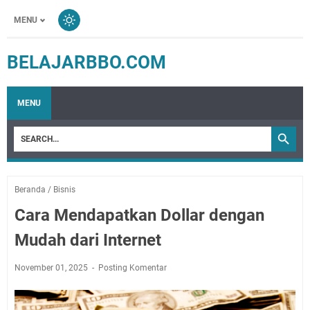
MENU
BELAJARBBO.COM
MENU
Beranda
/
Bisnis
Cara Mendapatkan Dollar dengan
Mudah dari Internet
November 01, 2025
Posting Komentar