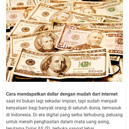
Cara mendapatkan dollar dengan mudah dari internet
saat ini bukan lagi sekadar impian, tapi sudah menjadi
kenyataan bagi banyak orang di seluruh dunia, termasuk
di Indonesia. Di era digital yang serba terhubung, peluang
untuk meraih penghasilan dalam mata uang asing,
terutama Dolar AS ($), terbuka sangat lebar.