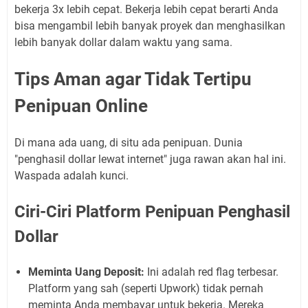
bekerja 3x lebih cepat. Bekerja lebih cepat berarti Anda
bisa mengambil lebih banyak proyek dan menghasilkan
lebih banyak dollar dalam waktu yang sama.
Tips Aman agar Tidak Tertipu
Penipuan Online
Di mana ada uang, di situ ada penipuan. Dunia
"penghasil dollar lewat internet" juga rawan akan hal ini.
Waspada adalah kunci.
Ciri-Ciri Platform Penipuan Penghasil
Dollar
Meminta Uang Deposit:
Ini adalah red flag terbesar.
Platform yang sah (seperti Upwork) tidak pernah
meminta Anda membayar untuk bekerja. Mereka