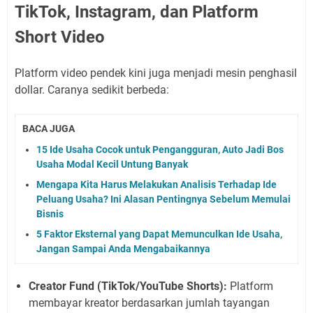
TikTok, Instagram, dan Platform
Short Video
Platform video pendek kini juga menjadi mesin penghasil
dollar. Caranya sedikit berbeda:
BACA JUGA
15 Ide Usaha Cocok untuk Pengangguran, Auto Jadi Bos
Usaha Modal Kecil Untung Banyak
Mengapa Kita Harus Melakukan Analisis Terhadap Ide
Peluang Usaha? Ini Alasan Pentingnya Sebelum Memulai
Bisnis
5 Faktor Eksternal yang Dapat Memunculkan Ide Usaha,
Jangan Sampai Anda Mengabaikannya
Creator Fund (TikTok/YouTube Shorts):
Platform
membayar kreator berdasarkan jumlah tayangan