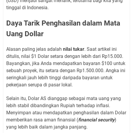
(USD) menjadi sangat menarik, terutama bagi kita yang
tinggal di Indonesia.
Daya Tarik Penghasilan dalam Mata
Uang Dollar
Alasan paling jelas adalah
nilai tukar
. Saat artikel ini
ditulis, nilai $1 Dolar setara dengan lebih dari Rp15.000.
Bayangkan, jika Anda mendapatkan bayaran $100 untuk
sebuah proyek, itu setara dengan Rp1.500.000. Angka ini
seringkali jauh lebih tinggi daripada bayaran untuk
pekerjaan serupa di pasar lokal.
Selain itu, Dolar AS dianggap sebagai mata uang yang
lebih stabil dibandingkan Rupiah terhadap inflasi.
Menyimpan atau mendapatkan penghasilan dalam Dolar
memberikan rasa aman finansial (
financial security
)
yang lebih baik dalam jangka panjang.