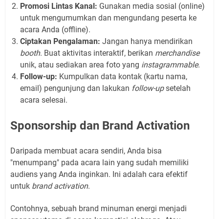
Promosi Lintas Kanal:
Gunakan media sosial (online)
untuk mengumumkan dan mengundang peserta ke
acara Anda (offline).
Ciptakan Pengalaman:
Jangan hanya mendirikan
booth
. Buat aktivitas interaktif, berikan
merchandise
unik, atau sediakan area foto yang
instagrammable
.
Follow-up:
Kumpulkan data kontak (kartu nama,
email) pengunjung dan lakukan
follow-up
setelah
acara selesai.
Sponsorship dan Brand Activation
Daripada membuat acara sendiri, Anda bisa
"menumpang" pada acara lain yang sudah memiliki
audiens yang Anda inginkan. Ini adalah cara efektif
untuk
brand activation
.
Contohnya, sebuah brand minuman energi menjadi