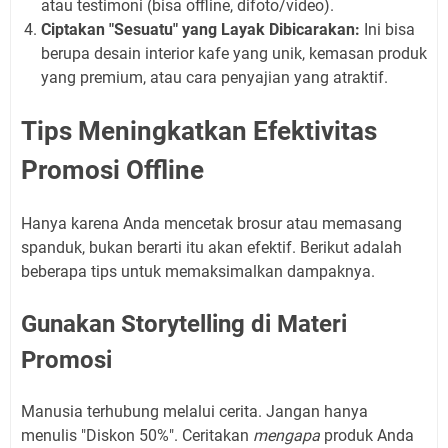
atau testimoni (bisa offline, difoto/video).
Ciptakan "Sesuatu" yang Layak Dibicarakan:
Ini bisa
berupa desain interior kafe yang unik, kemasan produk
yang premium, atau cara penyajian yang atraktif.
Tips Meningkatkan Efektivitas
Promosi Offline
Hanya karena Anda mencetak brosur atau memasang
spanduk, bukan berarti itu akan efektif. Berikut adalah
beberapa tips untuk memaksimalkan dampaknya.
Gunakan Storytelling di Materi
Promosi
Manusia terhubung melalui cerita. Jangan hanya
menulis "Diskon 50%". Ceritakan
mengapa
produk Anda