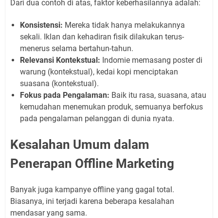
Dari dua contoh di atas, faktor keberhasilannya adalah:
Konsistensi:
Mereka tidak hanya melakukannya
sekali. Iklan dan kehadiran fisik dilakukan terus-
menerus selama bertahun-tahun.
Relevansi Kontekstual:
Indomie memasang poster di
warung (kontekstual), kedai kopi menciptakan
suasana (kontekstual).
Fokus pada Pengalaman:
Baik itu rasa, suasana, atau
kemudahan menemukan produk, semuanya berfokus
pada pengalaman pelanggan di dunia nyata.
Kesalahan Umum dalam
Penerapan Offline Marketing
Banyak juga kampanye offline yang gagal total.
Biasanya, ini terjadi karena beberapa kesalahan
mendasar yang sama.