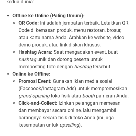
kedua dunia:
Offline ke Online (Paling Umum):
QR Code:
Ini adalah jembatan terbaik. Letakkan QR
Code di kemasan produk, menu restoran, brosur,
atau kartu nama Anda. Arahkan ke website, video
demo produk, atau link diskon khusus.
Hashtag Acara:
Saat mengadakan event, buat
hashtag
unik dan dorong peserta untuk
memposting foto dengan
hashtag
tersebut.
Online ke Offline:
Promosi Event:
Gunakan iklan media sosial
(Facebook/Instagram Ads) untuk mempromosikan
grand opening
toko fisik atau
booth
pameran Anda.
Click-and-Collect:
Izinkan pelanggan memesan
dan membayar secara online, lalu mengambil
barangnya secara fisik di toko Anda (ini juga
kesempatan untuk
upselling
).