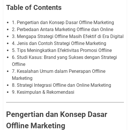
Table of Contents
1. Pengertian dan Konsep Dasar Offline Marketing
2. Perbedaan Antara Marketing Offline dan Online
3. Mengapa Strategi Offline Masih Efektif di Era Digital
4. Jenis dan Contoh Strategi Offline Marketing
5. Tips Meningkatkan Efektivitas Promosi Offline
6. Studi Kasus: Brand yang Sukses dengan Strategi
Offline
7. Kesalahan Umum dalam Penerapan Offline
Marketing
8. Strategi Integrasi Offline dan Online Marketing
9. Kesimpulan & Rekomendasi
Pengertian dan Konsep Dasar
Offline Marketing