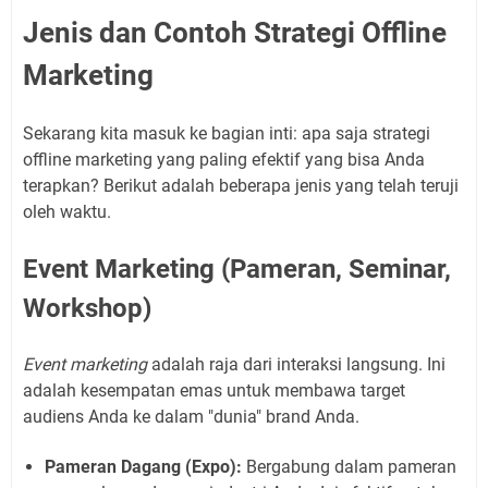
Jenis dan Contoh Strategi Offline
Marketing
Sekarang kita masuk ke bagian inti: apa saja strategi
offline marketing yang paling efektif yang bisa Anda
terapkan? Berikut adalah beberapa jenis yang telah teruji
oleh waktu.
Event Marketing (Pameran, Seminar,
Workshop)
Event marketing
adalah raja dari interaksi langsung. Ini
adalah kesempatan emas untuk membawa target
audiens Anda ke dalam "dunia" brand Anda.
Pameran Dagang (Expo):
Bergabung dalam pameran