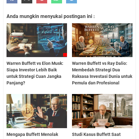
Anda mungkin menyukai postingan ini :
Warren Buffett vs Elon Musk:
Warren Buffett vs Ray Dalio:
Siapa Investor Lebih Baik
Membedah Strategi Dua
untuk Strategi Cuan Jangka
Raksasa Investasi Dunia untuk
Panjang?
Pemula dan Profesional
Mengapa Buffett Menolak
Studi Kasus Buffett Saat