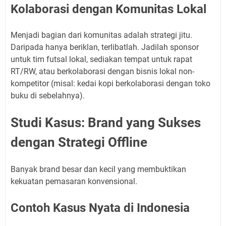
Kolaborasi dengan Komunitas Lokal
Menjadi bagian dari komunitas adalah strategi jitu.
Daripada hanya beriklan, terlibatlah. Jadilah sponsor
untuk tim futsal lokal, sediakan tempat untuk rapat
RT/RW, atau berkolaborasi dengan bisnis lokal non-
kompetitor (misal: kedai kopi berkolaborasi dengan toko
buku di sebelahnya).
Studi Kasus: Brand yang Sukses
dengan Strategi Offline
Banyak brand besar dan kecil yang membuktikan
kekuatan pemasaran konvensional.
Contoh Kasus Nyata di Indonesia