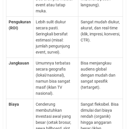
event atau tatap
langsung).
muka.
Pengukuran
Lebih sulit diukur
Sangat mudah diukur,
(ROI)
secara pasti.
akurat, dan real-time
Seringkali bersifat
(klik, impresi, konversi,
estimasi (misal:
CTR).
jumlah pengunjung
event, survei).
Jangkauan
Umumnya terbatas
Bisa menjangkau
secara geografis
audiens global
(lokal/nasional),
dengan mudah dan
namun bisa sangat
sangat spesifik
masif (iklan TV
(tertarget).
nasional).
Biaya
Cenderung
Sangat fleksibel. Bisa
membutuhkan
dimulai dari biaya
investasi awal yang
rendah (organik)
besar (cetak brosur,
hingga anggaran
sewa billboard, slot
besar (iklan