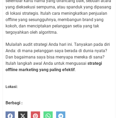
selembar kartu nama yang dirancang baik, sebuah acara
yang dieksekusi sempurna, atau spanduk yang dipasang
di lokasi strategis. Itulah cara meningkatkan penjualan
offline yang sesungguhnya, membangun brand yang
kokoh, dan menciptakan pelanggan setia yang tak
tergoyahkan oleh algoritma.
Mulailah audit strategi Anda hari ini. Tanyakan pada diri
Anda: di mana pelanggan saya berada di dunia nyata?
Dan bagaimana saya bisa menyapa mereka di sana?
Itulah langkah awal Anda untuk menguasai
strategi
offline marketing yang paling efektif
.
Lokasi:
Berbagi :