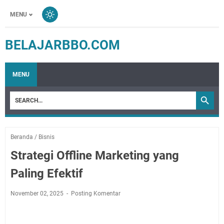
MENU
BELAJARBBO.COM
MENU
Beranda
/
Bisnis
Strategi Offline Marketing yang
Paling Efektif
November 02, 2025
Posting Komentar