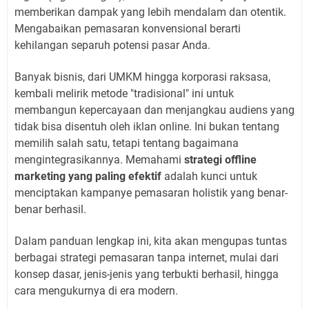
memberikan dampak yang lebih mendalam dan otentik.
Mengabaikan pemasaran konvensional berarti
kehilangan separuh potensi pasar Anda.
Banyak bisnis, dari UMKM hingga korporasi raksasa,
kembali melirik metode "tradisional" ini untuk
membangun kepercayaan dan menjangkau audiens yang
tidak bisa disentuh oleh iklan online. Ini bukan tentang
memilih salah satu, tetapi tentang bagaimana
mengintegrasikannya. Memahami
strategi offline
marketing yang paling efektif
adalah kunci untuk
menciptakan kampanye pemasaran holistik yang benar-
benar berhasil.
Dalam panduan lengkap ini, kita akan mengupas tuntas
berbagai strategi pemasaran tanpa internet, mulai dari
konsep dasar, jenis-jenis yang terbukti berhasil, hingga
cara mengukurnya di era modern.