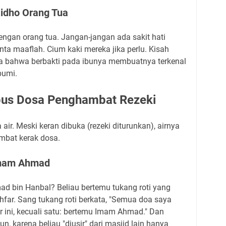
Ridho Orang Tua
ngan orang tua. Jangan-jangan ada sakit hati
nta maaflah. Cium kaki mereka jika perlu. Kisah
ta bahwa berbakti pada ibunya membuatnya terkenal
 bumi.
apus Dosa Penghambat Rezeki
 air. Meski keran dibuka (rezeki diturunkan), airnya
umbat kerak dosa.
Imam Ahmad
d bin Hanbal? Beliau bertemu tukang roti yang
ghfar. Sang tukang roti berkata, "Semua doa saya
ar ini, kecuali satu: bertemu Imam Ahmad." Dan
n, karena beliau "diusir" dari masjid lain hanya