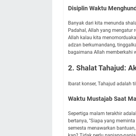
Disiplin Waktu Menghun
Banyak dari kita menunda shalat
Padahal, Allah yang mengatur r
Allah kalau kita menomorduaka
adzan berkumandang, tinggalk
bagaimana Allah memberkahi w
2. Shalat Tahajud: A
Ibarat konser, Tahajud adalah t
Waktu Mustajab Saat Man
Sepertiga malam terakhir adala
bertanya, "Siapa yang meminta
semesta menawarkan bantuan, t
kan? Tidak perlu panjang-panjan