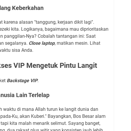
dang Keberkahan
 karena alasan "tanggung, kerjaan dikit lagi".
ezeki kita. Logikanya, bagaimana mau diprioritaskan
n panggilan-Nya? Cobalah tantangan ini: Saat
an segalanya.
Close laptop
, matikan mesin. Lihat
aktu sisa Anda.
kses VIP Mengetuk Pintu Langit
iket
Backstage VIP
.
usia Lain Terlelap
h waktu di mana Allah turun ke langit dunia dan
 pada-Ku, akan Kuberi." Bayangkan, Bos Besar alam
api kita malah menarik selimut. Sayang banget,
g, dua rakaat plus witir yang konsisten jauh lebih