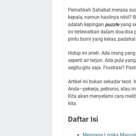
Pernahkah Sahabat merasa sudah
kepala, namun hasilnya nihil? 
adalah kepingan
puzzle
yang se
ini terlewatkan dalam doa-doa p
pintu bumi yang keras, padahal 
Hidup ini aneh. Ada orang yang 
seperti air terjun. Ada pula ya
segitu-gitu saja. Frustrasi? Pas
Artikel ini bukan sekadar teori
Anda—pekerja, pebisnis, atau 
Kita akan menyelami cara melib
kita.
Daftar Isi
Mengapa Logika Manusia