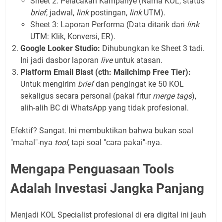
Sheet 2: Pelacakan Kampanye (Nama KOL, status
brief
, jadwal,
link
postingan,
link
UTM).
Sheet 3: Laporan Performa (Data ditarik dari
link
UTM: Klik, Konversi, ER).
Google Looker Studio:
Dihubungkan ke Sheet 3 tadi.
Ini jadi dasbor laporan
live
untuk atasan.
Platform Email Blast (cth: Mailchimp Free Tier):
Untuk mengirim
brief
dan pengingat ke 50 KOL
sekaligus secara personal (pakai fitur
merge tags
),
alih-alih BC di WhatsApp yang tidak profesional.
Efektif? Sangat. Ini membuktikan bahwa bukan soal
"mahal"-nya
tool
, tapi soal "cara pakai"-nya.
Mengapa Penguasaan Tools
Adalah Investasi Jangka Panjang
Menjadi KOL Specialist profesional di era digital ini jauh