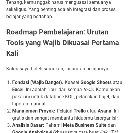
Tenang, kamu nggak harus menguasai semuanya
sekaligus. Yang penting adalah integrasi dan proses
belajar yang bertahap.
Roadmap Pembelajaran: Urutan
Tools yang Wajib Dikuasai Pertama
Kali
Kalau saya boleh sarankan, ini urutan belajarnya:
Fondasi (Wajib Banget):
Kuasai
Google Sheets
atau
Excel
. Ini adalah "ibu" dari semua
tools
. Kamu akan
pakai ini untuk database KOL, pelacakan bujet, dan
laporan manual.
Manajemen Proyek:
Pelajari
Trello
atau
Asana
. Ini
gratis dan sangat membantu hidupmu terorganisir.
Analisis Dasar:
Pahami
Meta Business Suite
dan
Google Analytics 4
(khususnya cara buat
link
UTM