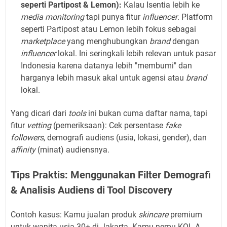
seperti Partipost & Lemon):
Kalau Isentia lebih ke
media monitoring
tapi punya fitur
influencer
. Platform
seperti Partipost atau Lemon lebih fokus sebagai
marketplace
yang menghubungkan
brand
dengan
influencer
lokal. Ini seringkali lebih relevan untuk pasar
Indonesia karena datanya lebih "membumi" dan
harganya lebih masuk akal untuk agensi atau
brand
lokal.
Yang dicari dari
tools
ini bukan cuma daftar nama, tapi
fitur
vetting
(pemeriksaan): Cek persentase
fake
followers
, demografi audiens (usia, lokasi, gender), dan
affinity
(minat) audiensnya.
Tips Praktis: Menggunakan Filter Demografi
& Analisis Audiens di Tool Discovery
Contoh kasus: Kamu jualan produk
skincare
premium
untuk wanita usia 30+ di Jakarta. Kamu nemu KOL A