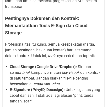
kamu dan tim bisa melacak progres setiap KOL secara
transparan.
Pentingnya Dokumen dan Kontrak:
Memanfaatkan Tools E-Sign dan Cloud
Storage
Profesionalitas itu kunci. Semua kesepakatan (harga,
jumlah postingan, hak guna konten) harus tertuang
dalam kontrak. Untuk ini,
tools
-nya sederhana tapi vital:
Cloud Storage (Google Drive/Dropbox):
Simpan
semua
brief
kampanye, materi
key visual
, dan kontrak
di satu tempat. Jangan biarkan file-file penting
berserakan di
email
atau
chat
.
E-Signature (PrivyID, Docusign):
Untuk legalitas yang
cepat dan sah. Tidak ada lagi alasan "print, tanda
tangan, scan".