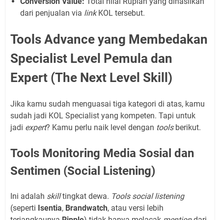
Conversion Value:
Total nilai Rupiah yang dihasilkan
dari penjualan via
link
KOL tersebut.
Tools Advance yang Membedakan
Specialist Level Pemula dan
Expert (The Next Level Skill)
Jika kamu sudah menguasai tiga kategori di atas, kamu
sudah jadi KOL Specialist yang kompeten. Tapi untuk
jadi
expert
? Kamu perlu naik level dengan
tools
berikut.
Tools Monitoring Media Sosial dan
Sentimen (Social Listening)
Ini adalah
skill
tingkat dewa.
Tools social listening
(seperti
Isentia
,
Brandwatch
, atau versi lebih
terjangkaunya
Ripple
) tidak hanya melacak
mention
dari