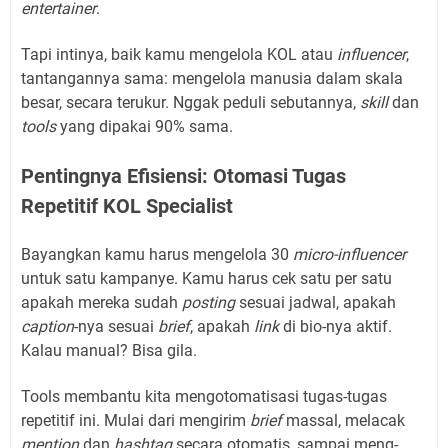
entertainer
.
Tapi intinya, baik kamu mengelola KOL atau
influencer
,
tantangannya sama: mengelola manusia dalam skala
besar, secara terukur. Nggak peduli sebutannya,
skill
dan
tools
yang dipakai 90% sama.
Pentingnya Efisiensi: Otomasi Tugas
Repetitif KOL Specialist
Bayangkan kamu harus mengelola 30
micro-influencer
untuk satu kampanye. Kamu harus cek satu per satu
apakah mereka sudah
posting
sesuai jadwal, apakah
caption
-nya sesuai
brief
, apakah
link
di bio-nya aktif.
Kalau manual? Bisa gila.
Tools membantu kita mengotomatisasi tugas-tugas
repetitif ini. Mulai dari mengirim
brief
massal, melacak
mention
dan
hashtag
secara otomatis, sampai meng-