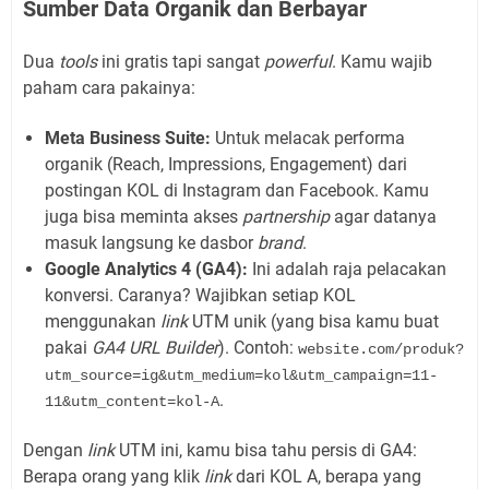
Sumber Data Organik dan Berbayar
Dua
tools
ini gratis tapi sangat
powerful
. Kamu wajib
paham cara pakainya:
Meta Business Suite:
Untuk melacak performa
organik (Reach, Impressions, Engagement) dari
postingan KOL di Instagram dan Facebook. Kamu
juga bisa meminta akses
partnership
agar datanya
masuk langsung ke dasbor
brand
.
Google Analytics 4 (GA4):
Ini adalah raja pelacakan
konversi. Caranya? Wajibkan setiap KOL
menggunakan
link
UTM unik (yang bisa kamu buat
pakai
GA4 URL Builder
). Contoh:
website.com/produk?
utm_source=ig&utm_medium=kol&utm_campaign=11-
.
11&utm_content=kol-A
Dengan
link
UTM ini, kamu bisa tahu persis di GA4:
Berapa orang yang klik
link
dari KOL A, berapa yang