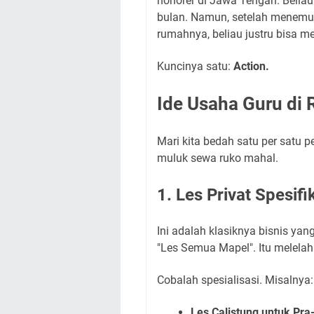
honorer di Jawa Tengah. Beliau
bulan. Namun, setelah menemuka
rumahnya, beliau justru bisa me
Kuncinya satu:
Action.
Ide Usaha Guru di 
Mari kita bedah satu per satu 
muluk sewa ruko mahal.
1. Les Privat Spesif
Ini adalah klasiknya bisnis yan
"Les Semua Mapel". Itu melelah
Cobalah spesialisasi. Misalnya:
Les Calistung untuk Pra