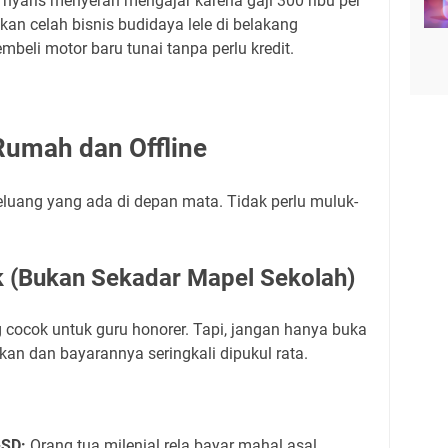
 nyaris menyerah mengajar karena gaji 300 ribu per
n celah bisnis budidaya lele di belakang
mbeli motor baru tunai tanpa perlu kredit.
Rumah dan Offline
peluang yang ada di depan mata. Tidak perlu muluk-
ik (Bukan Sekadar Mapel Sekolah)
g cocok untuk guru honorer. Tapi, jangan hanya buka
kan dan bayarannya seringkali dipukul rata.
-SD:
Orang tua milenial rela bayar mahal asal