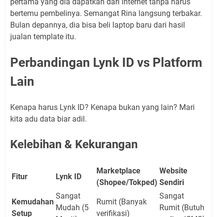
pertama yang dia dapatkan dari internet tanpa harus
bertemu pembelinya. Semangat Rina langsung terbakar.
Bulan depannya, dia bisa beli laptop baru dari hasil
jualan template itu.
Perbandingan Lynk ID vs Platform
Lain
Kenapa harus Lynk ID? Kenapa bukan yang lain? Mari
kita adu data biar adil.
Kelebihan & Kekurangan
Marketplace
Website
Fitur
Lynk ID
(Shopee/Tokped)
Sendiri
Sangat
Sangat
Kemudahan
Rumit (Banyak
Mudah (5
Rumit (Butuh
Setup
verifikasi)