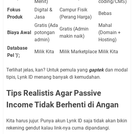
Menit)
coding/CMS)
Fokus
Digital &
Campur Fisik
Bebas
Produk
Jasa
(Perang Harga)
Gratis (Ada
Mahal
Gratis (Admin
Biaya Awal
potongan
(Domain +
makin naik)
admin)
Hosting)
Database
Milik Kita
Milik Marketplace
Milik Kita
Pel '}';
Terlihat jelas, kan? Untuk pemula yang
gaptek
dan modal
tipis, Lynk ID menang banyak di kemudahan.
Tips Realistis Agar Passive
Income Tidak Berhenti di Angan
Kita harus jujur. Punya akun Lynk ID saja tidak akan bikin
rekening gendut kalau link-nya cuma dipandangi.