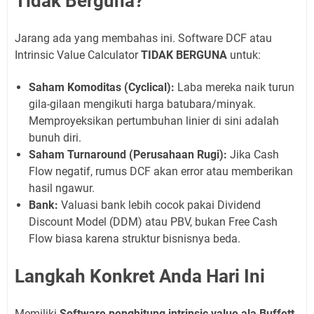
Tidak Berguna?
Jarang ada yang membahas ini. Software DCF atau
Intrinsic Value Calculator
TIDAK BERGUNA
untuk:
Saham Komoditas (Cyclical):
Laba mereka naik turun
gila-gilaan mengikuti harga batubara/minyak.
Memproyeksikan pertumbuhan linier di sini adalah
bunuh diri.
Saham Turnaround (Perusahaan Rugi):
Jika Cash
Flow negatif, rumus DCF akan error atau memberikan
hasil ngawur.
Bank:
Valuasi bank lebih cocok pakai Dividend
Discount Model (DDM) atau PBV, bukan Free Cash
Flow biasa karena struktur bisnisnya beda.
Langkah Konkret Anda Hari Ini
Memiliki
Software penghitung intrinsic value ala Buffett