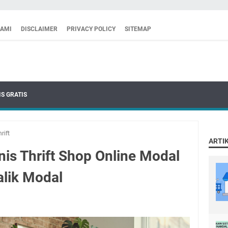
KAMI
DISCLAIMER
PRIVACY POLICY
SITEMAP
S GRATIS
rift
ARTI
is Thrift Shop Online Modal
alik Modal