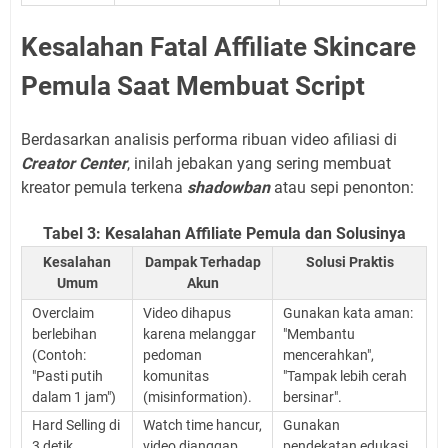
Kesalahan Fatal Affiliate Skincare
Pemula Saat Membuat Script
Berdasarkan analisis performa ribuan video afiliasi di
Creator Center
, inilah jebakan yang sering membuat
kreator pemula terkena
shadowban
atau sepi penonton:
Tabel 3: Kesalahan Affiliate Pemula dan Solusinya
Kesalahan
Dampak Terhadap
Solusi Praktis
Umum
Akun
Overclaim
Video dihapus
Gunakan kata aman:
berlebihan
karena melanggar
"Membantu
(Contoh:
pedoman
mencerahkan",
"Pasti putih
komunitas
"Tampak lebih cerah
dalam 1 jam")
(misinformation).
bersinar".
Hard Selling di
Watch time hancur,
Gunakan
3 detik
video dianggap
pendekatan edukasi