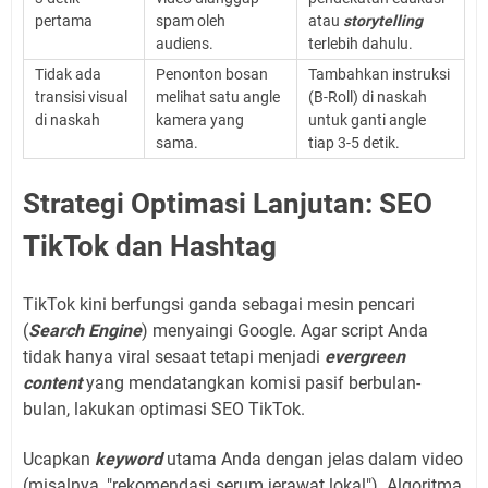
pertama
spam oleh
atau
storytelling
audiens.
terlebih dahulu.
Tidak ada
Penonton bosan
Tambahkan instruksi
transisi visual
melihat satu angle
(B-Roll) di naskah
di naskah
kamera yang
untuk ganti angle
sama.
tiap 3-5 detik.
Strategi Optimasi Lanjutan: SEO
TikTok dan Hashtag
TikTok kini berfungsi ganda sebagai mesin pencari
(
Search Engine
) menyaingi Google. Agar script Anda
tidak hanya viral sesaat tetapi menjadi
evergreen
content
yang mendatangkan komisi pasif berbulan-
bulan, lakukan optimasi SEO TikTok.
Ucapkan
keyword
utama Anda dengan jelas dalam video
(misalnya, "rekomendasi serum jerawat lokal"). Algoritma