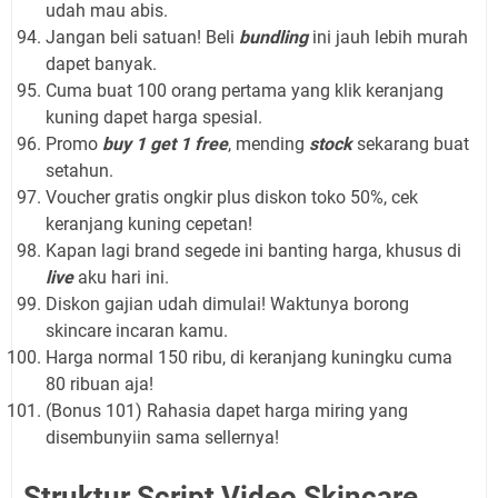
udah mau abis.
Jangan beli satuan! Beli
bundling
ini jauh lebih murah
dapet banyak.
Cuma buat 100 orang pertama yang klik keranjang
kuning dapet harga spesial.
Promo
buy 1 get 1 free
, mending
stock
sekarang buat
setahun.
Voucher gratis ongkir plus diskon toko 50%, cek
keranjang kuning cepetan!
Kapan lagi brand segede ini banting harga, khusus di
live
aku hari ini.
Diskon gajian udah dimulai! Waktunya borong
skincare incaran kamu.
Harga normal 150 ribu, di keranjang kuningku cuma
80 ribuan aja!
(Bonus 101) Rahasia dapet harga miring yang
disembunyiin sama sellernya!
Struktur Script Video Skincare