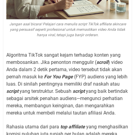
Jangan asal bicara! Pelajari cara menulis script TikTok affiliate skincare
yang persuasif seperti profesional untuk memastikan video Anda tidak
hanya viral, tetapi juga banjir orderan.
Algoritma TikTok sangat kejam terhadap konten yang
membosankan. Jika penonton menggulir (
scroll
) video
Anda dalam 2 detik pertama, video tersebut tidak akan
pernah masuk ke
For You Page
(FYP) audiens yang lebih
luas. Di sinilah pentingnya memiliki draf naskah atau
script
yang terstruktur. Sebuah
script
yang baik bertindak
sebagai arsitek penahan audiens—mengunci perhatian
mereka, membangun keinginan, dan mengarahkan
mereka untuk membeli melalui tautan afiliasi Anda.
Rahasia utama dari para
top affiliate
yang menghasilkan
komisi puluhan juta rupiah per bulan adalah mereka