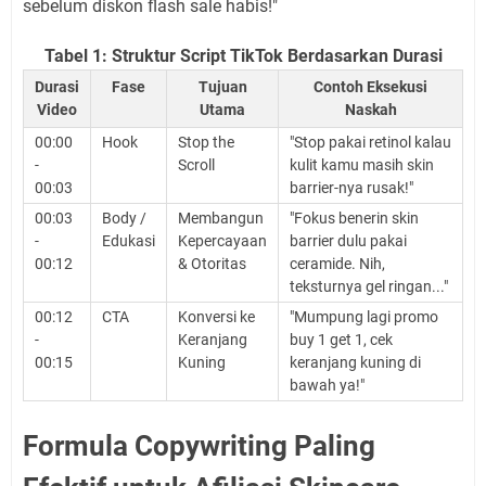
sebelum diskon flash sale habis!"
Tabel 1: Struktur Script TikTok Berdasarkan Durasi
Durasi
Fase
Tujuan
Contoh Eksekusi
Video
Utama
Naskah
00:00
Hook
Stop the
"Stop pakai retinol kalau
-
Scroll
kulit kamu masih skin
00:03
barrier-nya rusak!"
00:03
Body /
Membangun
"Fokus benerin skin
-
Edukasi
Kepercayaan
barrier dulu pakai
00:12
& Otoritas
ceramide. Nih,
teksturnya gel ringan..."
00:12
CTA
Konversi ke
"Mumpung lagi promo
-
Keranjang
buy 1 get 1, cek
00:15
Kuning
keranjang kuning di
bawah ya!"
Formula Copywriting Paling