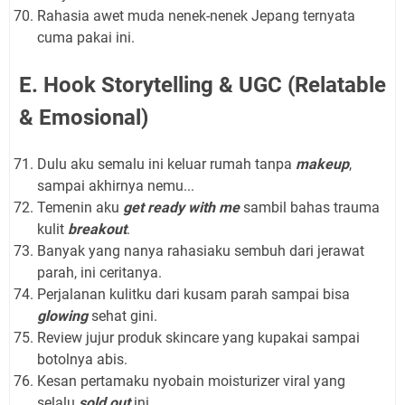
Rahasia awet muda nenek-nenek Jepang ternyata
cuma pakai ini.
E. Hook Storytelling & UGC (Relatable
& Emosional)
Dulu aku semalu ini keluar rumah tanpa
makeup
,
sampai akhirnya nemu...
Temenin aku
get ready with me
sambil bahas trauma
kulit
breakout
.
Banyak yang nanya rahasiaku sembuh dari jerawat
parah, ini ceritanya.
Perjalanan kulitku dari kusam parah sampai bisa
glowing
sehat gini.
Review jujur produk skincare yang kupakai sampai
botolnya abis.
Kesan pertamaku nyobain moisturizer viral yang
selalu
sold out
ini.