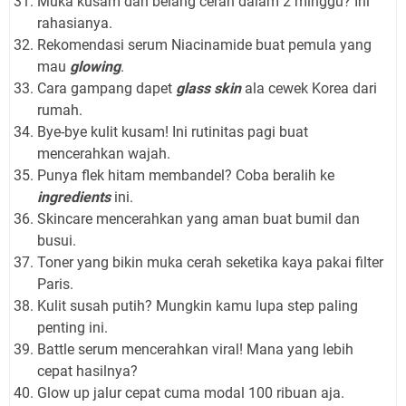
Muka kusam dan belang cerah dalam 2 minggu? Ini
rahasianya.
Rekomendasi serum Niacinamide buat pemula yang
mau
glowing
.
Cara gampang dapet
glass skin
ala cewek Korea dari
rumah.
Bye-bye kulit kusam! Ini rutinitas pagi buat
mencerahkan wajah.
Punya flek hitam membandel? Coba beralih ke
ingredients
ini.
Skincare mencerahkan yang aman buat bumil dan
busui.
Toner yang bikin muka cerah seketika kaya pakai filter
Paris.
Kulit susah putih? Mungkin kamu lupa step paling
penting ini.
Battle serum mencerahkan viral! Mana yang lebih
cepat hasilnya?
Glow up jalur cepat cuma modal 100 ribuan aja.