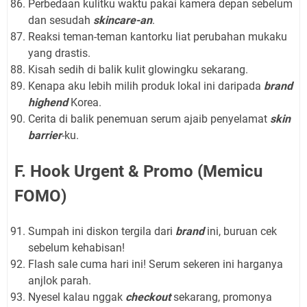
Perbedaan kulitku waktu pakai kamera depan sebelum
dan sesudah
skincare-an
.
Reaksi teman-teman kantorku liat perubahan mukaku
yang drastis.
Kisah sedih di balik kulit glowingku sekarang.
Kenapa aku lebih milih produk lokal ini daripada
brand
highend
Korea.
Cerita di balik penemuan serum ajaib penyelamat
skin
barrier
-ku.
F. Hook Urgent & Promo (Memicu
FOMO)
Sumpah ini diskon tergila dari
brand
ini, buruan cek
sebelum kehabisan!
Flash sale cuma hari ini! Serum sekeren ini harganya
anjlok parah.
Nyesel kalau nggak
checkout
sekarang, promonya