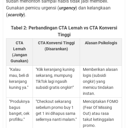
sudah menonton sampai habis tidak jadi membeli.
Gunakan pemicu urgensi (
urgency
) dan kelangkaan
(
scarcity
).
Tabel 2: Perbandingan CTA Lemah vs CTA Konversi
Tinggi
CTA
CTA Konversi Tinggi
Alasan Psikologis
Lemah
(Disarankan)
(Jangan
Gunakan)
"Kalau
"Klik keranjang kuning
Memberikan alasan
mau, beli di
sekarang, mumpung
logis (subsidi
keranjang
TikTok lagi ngasih
ongkir) yang
kuning ya."
subsidi gratis ongkir!"
memicu tindakan
instan.
"Produknya
"Checkout sekarang
Menciptakan FOMO
bagus
sebelum promo buy 1
(Fear Of Missing
banget, cek
get 1 ini dihapus sama
Out) atau rasa
profilku."
sellernya nanti malam."
takut ketinggalan
promo.