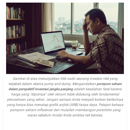
Gambar di atas menunjukkan titik nadir seorang investor ritel yang
terjebak dalam skema
pump and dump
. Mengandalkan
pompom saham
dalam perspektif investasi jangka panjang
adalah kesalahan fatal karena
harga yang "dipompa" oleh oknum tidak didukung oleh fundamental
perusahaan yang sehat. Jangan sampai Anda menjadi korban berikutnya
yang hanya bisa menatap grafik anjlok (ARB) tanpa daya. Pelajari bahaya
pompom saham influencer dan mulailah membangun portofolio yang
waras sebelum modal Anda amblas tak bersisa.