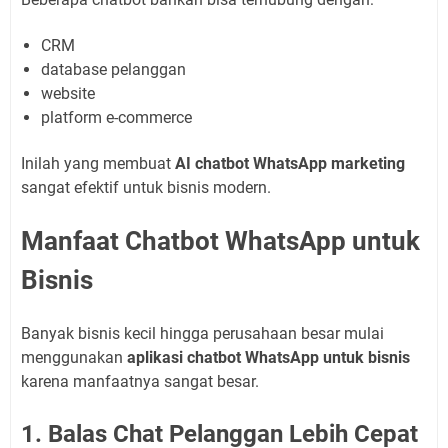
CRM
database pelanggan
website
platform e-commerce
Inilah yang membuat
AI chatbot WhatsApp marketing
sangat efektif untuk bisnis modern.
Manfaat Chatbot WhatsApp untuk
Bisnis
Banyak bisnis kecil hingga perusahaan besar mulai
menggunakan
aplikasi chatbot WhatsApp untuk bisnis
karena manfaatnya sangat besar.
1. Balas Chat Pelanggan Lebih Cepat