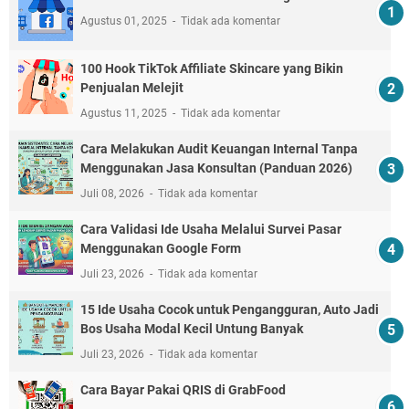
Agustus 01, 2025
Tidak ada komentar
100 Hook TikTok Affiliate Skincare yang Bikin
Penjualan Melejit
Agustus 11, 2025
Tidak ada komentar
Cara Melakukan Audit Keuangan Internal Tanpa
Menggunakan Jasa Konsultan (Panduan 2026)
Juli 08, 2026
Tidak ada komentar
Cara Validasi Ide Usaha Melalui Survei Pasar
Menggunakan Google Form
Juli 23, 2026
Tidak ada komentar
15 Ide Usaha Cocok untuk Pengangguran, Auto Jadi
Bos Usaha Modal Kecil Untung Banyak
Juli 23, 2026
Tidak ada komentar
Cara Bayar Pakai QRIS di GrabFood