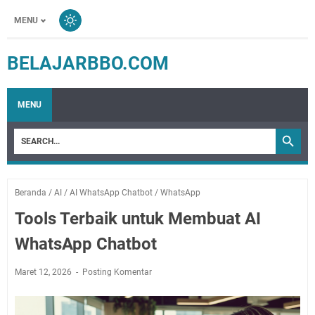
MENU
BELAJARBBO.COM
MENU
Beranda
/
AI
/
AI WhatsApp Chatbot
/
WhatsApp
Tools Terbaik untuk Membuat AI
WhatsApp Chatbot
Maret 12, 2026
Posting Komentar