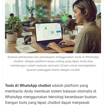
Ilustrasi pembuatan alur percakapan menggunakan tools AI WhatsApp
chatbot. Dengan platform tanpa coding yang tepat, Anda bisa
membangun sistem balasan otomatis 24 jam untuk meningkatkan
layanan pelanggan bisnis dengan mudah
Tools AI WhatsApp chatbot
adalah platform yang
membantu Anda membuat sistem balasan otomatis di
WhatsApp menggunakan teknologi kecerdasan buatan.
Dengan tools yang tepat, chatbot dapat menjawab