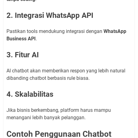
2. Integrasi WhatsApp API
Pastikan tools mendukung integrasi dengan
WhatsApp
Business API
.
3. Fitur AI
AI chatbot akan memberikan respon yang lebih natural
dibanding chatbot berbasis rule biasa.
4. Skalabilitas
Jika bisnis berkembang, platform harus mampu
menangani lebih banyak pelanggan.
Contoh Penggunaan Chatbot