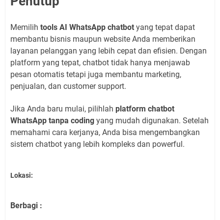
Penutup
Memilih
tools AI WhatsApp chatbot
yang tepat dapat
membantu bisnis maupun website Anda memberikan
layanan pelanggan yang lebih cepat dan efisien. Dengan
platform yang tepat, chatbot tidak hanya menjawab
pesan otomatis tetapi juga membantu marketing,
penjualan, dan customer support.
Jika Anda baru mulai, pilihlah
platform chatbot
WhatsApp tanpa coding
yang mudah digunakan. Setelah
memahami cara kerjanya, Anda bisa mengembangkan
sistem chatbot yang lebih kompleks dan powerful.
Lokasi:
Berbagi :