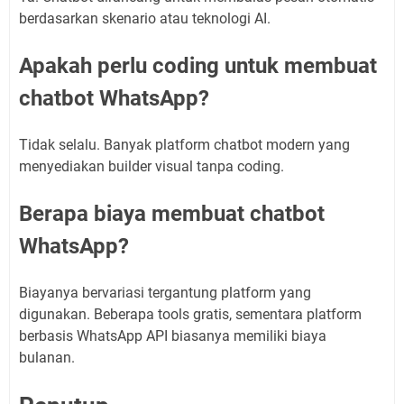
berdasarkan skenario atau teknologi AI.
Apakah perlu coding untuk membuat
chatbot WhatsApp?
Tidak selalu. Banyak platform chatbot modern yang
menyediakan builder visual tanpa coding.
Berapa biaya membuat chatbot
WhatsApp?
Biayanya bervariasi tergantung platform yang
digunakan. Beberapa tools gratis, sementara platform
berbasis WhatsApp API biasanya memiliki biaya
bulanan.