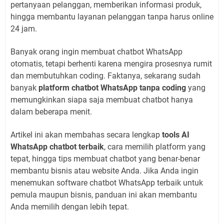
pertanyaan pelanggan, memberikan informasi produk,
hingga membantu layanan pelanggan tanpa harus online
24 jam.
Banyak orang ingin membuat chatbot WhatsApp
otomatis, tetapi berhenti karena mengira prosesnya rumit
dan membutuhkan coding. Faktanya, sekarang sudah
banyak
platform chatbot WhatsApp tanpa coding
yang
memungkinkan siapa saja membuat chatbot hanya
dalam beberapa menit.
Artikel ini akan membahas secara lengkap
tools AI
WhatsApp chatbot terbaik
, cara memilih platform yang
tepat, hingga tips membuat chatbot yang benar-benar
membantu bisnis atau website Anda. Jika Anda ingin
menemukan software chatbot WhatsApp terbaik untuk
pemula maupun bisnis, panduan ini akan membantu
Anda memilih dengan lebih tepat.