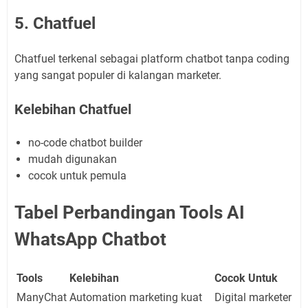
5. Chatfuel
Chatfuel terkenal sebagai platform chatbot tanpa coding
yang sangat populer di kalangan marketer.
Kelebihan Chatfuel
no-code chatbot builder
mudah digunakan
cocok untuk pemula
Tabel Perbandingan Tools AI
WhatsApp Chatbot
Tools
Kelebihan
Cocok Untuk
ManyChat
Automation marketing kuat
Digital marketer