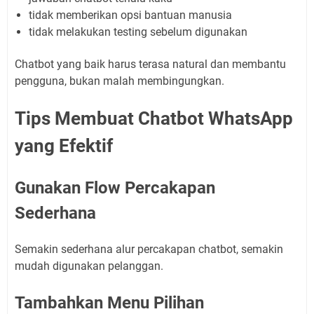
tidak memberikan opsi bantuan manusia
tidak melakukan testing sebelum digunakan
Chatbot yang baik harus terasa natural dan membantu
pengguna, bukan malah membingungkan.
Tips Membuat Chatbot WhatsApp
yang Efektif
Gunakan Flow Percakapan
Sederhana
Semakin sederhana alur percakapan chatbot, semakin
mudah digunakan pelanggan.
Tambahkan Menu Pilihan