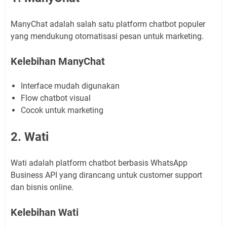
ManyChat adalah salah satu platform chatbot populer
yang mendukung otomatisasi pesan untuk marketing.
Kelebihan ManyChat
Interface mudah digunakan
Flow chatbot visual
Cocok untuk marketing
2. Wati
Wati adalah platform chatbot berbasis WhatsApp
Business API yang dirancang untuk customer support
dan bisnis online.
Kelebihan Wati