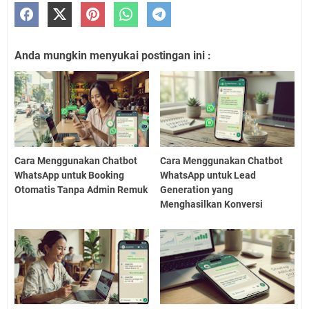
Anda mungkin menyukai postingan ini :
Cara Menggunakan Chatbot
Cara Menggunakan Chatbot
WhatsApp untuk Booking
WhatsApp untuk Lead
Otomatis Tanpa Admin Remuk
Generation yang
Menghasilkan Konversi