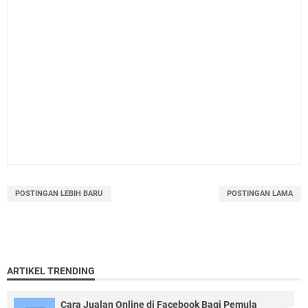
POSTINGAN LEBIH BARU
POSTINGAN LAMA
ARTIKEL TRENDING
Cara Jualan Online di Facebook Bagi Pemula