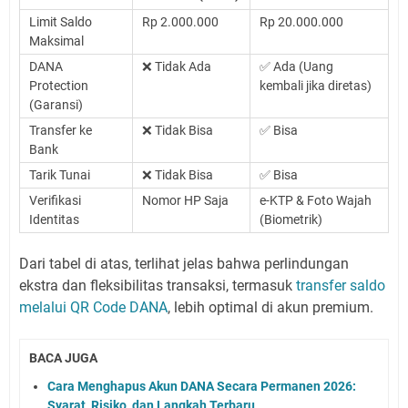
Limit Saldo
Rp 2.000.000
Rp 20.000.000
Maksimal
DANA
❌ Tidak Ada
✅ Ada (Uang
Protection
kembali jika diretas)
(Garansi)
Transfer ke
❌ Tidak Bisa
✅ Bisa
Bank
Tarik Tunai
❌ Tidak Bisa
✅ Bisa
Verifikasi
Nomor HP Saja
e-KTP & Foto Wajah
Identitas
(Biometrik)
Dari tabel di atas, terlihat jelas bahwa perlindungan
ekstra dan fleksibilitas transaksi, termasuk
transfer saldo
melalui QR Code DANA
, lebih optimal di akun premium.
BACA JUGA
Cara Menghapus Akun DANA Secara Permanen 2026:
Syarat, Risiko, dan Langkah Terbaru