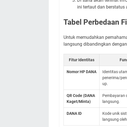
Di sana akan terlihat in
ini tertaut dan berstatus a
Tabel Perbedaan Fi
Untuk memudahkan pemahaman,
langsung dibandingkan dengan f
Fitur Identitas
Fun
Nomor HP DANA
Identitas uta
penerima/peng
up.
QR Code (DANA
Pembayaran di
Kaget/Minta)
langsung.
DANA ID
Kode unik sist
langsung oleh