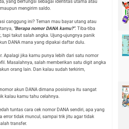
a, yang berfungsi sebagai identitas utama atau
 maupun mengirim saldo.
asi canggung ini? Teman mau bayar utang atau
rtanya,
"Berapa nomor DANA kamu?"
. Tiba-tiba
 tapi takut salah angka. Ujung-ujungnya panik
akun DANA mana yang dipakai daftar dulu.
ar. Apalagi jika kamu punya lebih dari satu nomor
il. Masalahnya, salah memberikan satu digit angka
 akun orang lain. Dan kalau sudah terkirim,
u nomor akun DANA dimana posisinya itu sangat
ik kalau kamu tahu celahnya.
edah tuntas cara cek nomor DANA sendiri, apa yang
error tidak muncul, sampai trik jitu agar tidak
lah transfer.