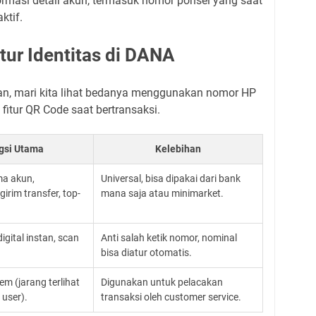
formasi detail akun, termasuk nomor ponsel yang saat
ktif.
tur Identitas di DANA
 mari kita lihat bedanya menggunakan nomor HP
itur QR Code saat bertransaksi.
gsi Utama
Kelebihan
ma akun,
Universal, bisa dipakai dari bank
irim transfer, top-
mana saja atau minimarket.
gital instan, scan
Anti salah ketik nomor, nominal
bisa diatur otomatis.
em (jarang terlihat
Digunakan untuk pelacakan
 user).
transaksi oleh customer service.