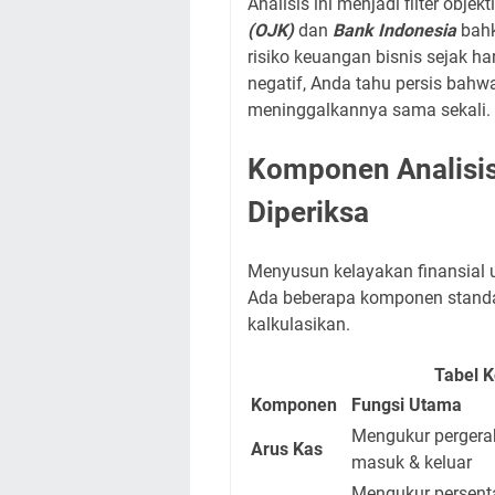
Analisis ini menjadi filter objekti
(OJK)
dan
Bank Indonesia
bahk
risiko keuangan bisnis sejak h
negatif, Anda tahu persis bah
meninggalkannya sama sekali.
Komponen Analisi
Diperiksa
Menyusun kelayakan finansial 
Ada beberapa komponen standar
kalkulasikan.
Tabel 
Komponen
Fungsi Utama
Mengukur pergera
Arus Kas
masuk & keluar
Mengukur persent