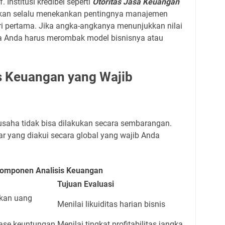
f. Institusi kredibel seperti
Otoritas Jasa Keuangan
an selalu menekankan pentingnya manajemen
ari pertama. Jika angka-angkanya menunjukkan nilai
wa Anda harus merombak model bisnisnya atau
s Keuangan yang Wajib
usaha tidak bisa dilakukan secara sembarangan.
 yang diakui secara global yang wajib Anda
Komponen Analisis Keuangan
Tujuan Evaluasi
kan uang
Menilai likuiditas harian bisnis
ase keuntungan
Menilai tingkat profitabilitas jangka