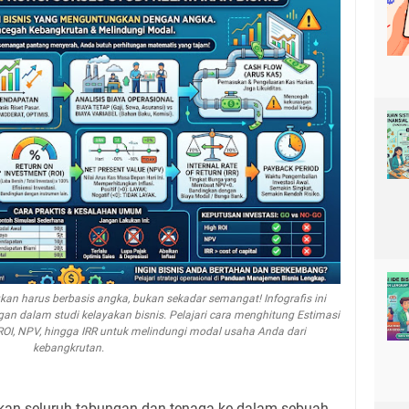
 harus berbasis angka, bukan sekadar semangat! Infografis ini
an dalam studi kelayakan bisnis. Pelajari cara menghitung Estimasi
, ROI, NPV, hingga IRR untuk melindungi modal usaha Anda dari
kebangkrutan.
an seluruh tabungan dan tenaga ke dalam sebuah