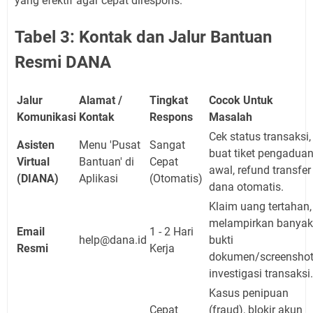
yang efektif agar cepat direspons.
Tabel 3: Kontak dan Jalur Bantuan
Resmi DANA
Jalur
Alamat /
Tingkat
Cocok Untuk
Komunikasi
Kontak
Respons
Masalah
Cek status transaksi,
Asisten
Menu 'Pusat
Sangat
buat tiket pengadua
Virtual
Bantuan' di
Cepat
awal, refund transfer
(DIANA)
Aplikasi
(Otomatis)
dana otomatis.
Klaim uang tertahan,
melampirkan banyak
Email
1 - 2 Hari
help@dana.id
bukti
Resmi
Kerja
dokumen/screenshot
investigasi transaksi.
Kasus penipuan
Cepat
(fraud), blokir akun