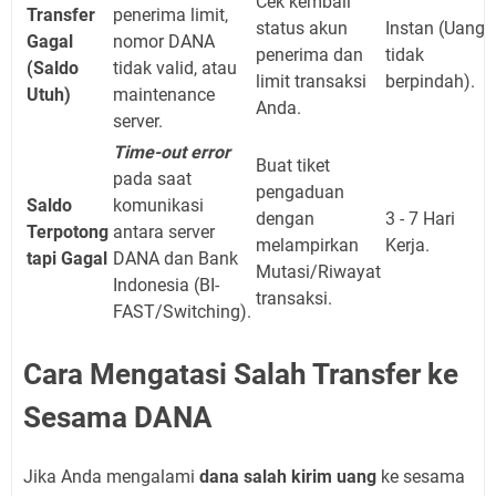
Cek kembali
Transfer
penerima limit,
status akun
Instan (Uang
Gagal
nomor DANA
penerima dan
tidak
(Saldo
tidak valid, atau
limit transaksi
berpindah).
Utuh)
maintenance
Anda.
server.
Time-out error
Buat tiket
pada saat
pengaduan
Saldo
komunikasi
dengan
3 - 7 Hari
Terpotong
antara server
melampirkan
Kerja.
tapi Gagal
DANA dan Bank
Mutasi/Riwayat
Indonesia (BI-
transaksi.
FAST/Switching).
Cara Mengatasi Salah Transfer ke
Sesama DANA
Jika Anda mengalami
dana salah kirim uang
ke sesama