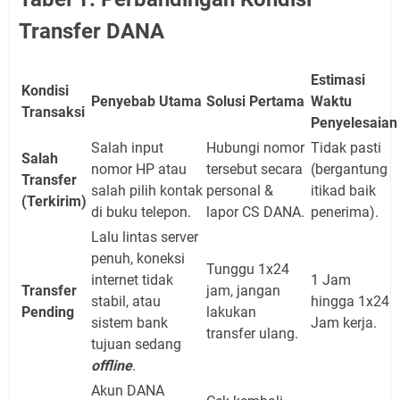
Transfer DANA
Estimasi
Kondisi
Penyebab Utama
Solusi Pertama
Waktu
Transaksi
Penyelesaian
Salah input
Hubungi nomor
Tidak pasti
Salah
nomor HP atau
tersebut secara
(bergantung
Transfer
salah pilih kontak
personal &
itikad baik
(Terkirim)
di buku telepon.
lapor CS DANA.
penerima).
Lalu lintas server
penuh, koneksi
Tunggu 1x24
internet tidak
1 Jam
Transfer
jam, jangan
stabil, atau
hingga 1x24
Pending
lakukan
sistem bank
Jam kerja.
transfer ulang.
tujuan sedang
offline
.
Akun DANA