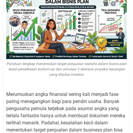
Panduan lengkap menentukan target penjualan realistis dalam bisnis plan
lewat pendekatan bottom-up dan simulasi 3 skenario proyeksi keuangan
yang disukai investor.
Merumuskan angka finansial sering kali menjadi fase
paling menegangkan bagi para pendiri usaha. Banyak
pengusaha pemula terjebak pada asumsi angka yang
terlalu fantastis hanya untuk membuat dokumen mereka
terlihat menarik. Padahal, kesalahan kecil dalam
menentukan target penjualan dalam business plan bisa