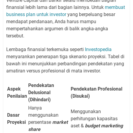
Venture Capital dan bankir selalu membedah bagian
finansial lebih lama dari bagian lainnya. Untuk
membuat
business plan untuk investor
yang berpeluang besar
mendapat pendanaan, Anda harus mampu
mempertahankan argumen di balik angka-angka
tersebut.
Lembaga finansial terkemuka seperti
Investopedia
menyarankan penerapan tiga skenario proyeksi. Tabel di
bawah ini menunjukkan perbandingan pendekatan yang
amatiran versus profesional di mata investor.
Pendekatan
Aspek
Pendekatan Profesional
Delusional
Penilaian
(Disukai)
(Dihindari)
Hanya
Menggunakan
Dasar
menggunakan
perhitungan kapasitas
Proyeksi
persentase
market
aset &
budget marketing
share