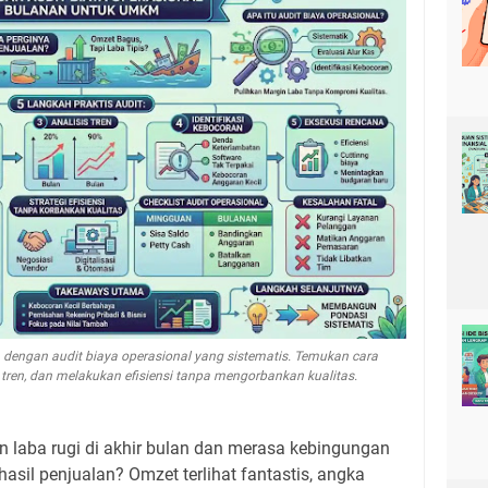
dengan audit biaya operasional yang sistematis. Temukan cara
tren, dan melakukan efisiensi tanpa mengorbankan kualitas.
 laba rugi di akhir bulan dan merasa kebingungan
sil penjualan? Omzet terlihat fantastis, angka