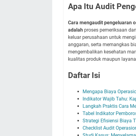
Apa Itu Audit Peng
Cara mengaudit pengeluaran o
adalah
proses pemeriksaan dan 
keluar perusahaan untuk mengid
anggaran, serta memangkas biay
mengembalikan kesehatan marg
kualitas produk maupun layana
Daftar Isi
Mengapa Biaya Operasi
Indikator Wajib Tahu: K
Langkah Praktis Cara M
Tabel Indikator Pemboros
Strategi Efisiensi Biay
Checklist Audit Operasi
Studi Kasus: Menyelama