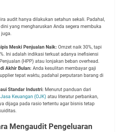
a audit hanya dilakukan setahun sekali. Padahal,
n dini yang mengharuskan Anda segera membuka
 juga.
pis Meski Penjualan Naik:
Omzet naik 30%, tapi
5%. Ini adalah indikasi terkuat adanya inefisiensi
Penjualan (HPP) atau lonjakan beban overhead.
di Akhir Bulan:
Anda kesulitan membayar gaji
pplier tepat waktu, padahal perputaran barang di
ui Standar Industri:
Menurut panduan dari
s Jasa Keuangan (OJK)
atau literatur perbankan,
a dijaga pada rasio tertentu agar bisnis tetap
kuiditas.
ara Mengaudit Pengeluaran