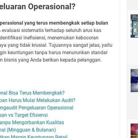
eluaran Operasional?
perasional yang terus membengkak setiap bulan
evaluasi sistematis terhadap seluruh arus kas
entifikasi inefisiensi, menemukan kebocoran
a yang tidak krusial. Tujuannya sangat jelas, yaitu
in keuntungan tanpa harus menurunkan standar
n bisnis yang Anda berikan kepada pelanggan.
onal Bisa Terus Membengkak?
apan Harus Mulai Melakukan Audit?
engaudit Pengeluaran Operasional
an vs Target Efisiensi
a Tanpa Mengorbankan Kualitas
onal (Mingguan & Bulanan)
tkan Margin Keuntungan Retail