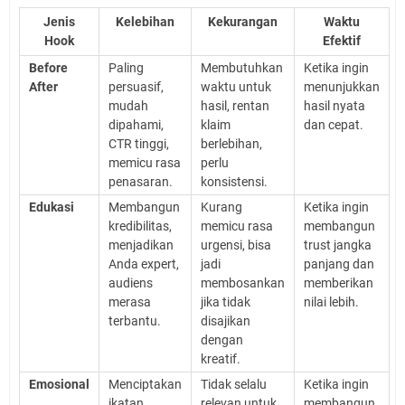
Jenis
Kelebihan
Kekurangan
Waktu
Hook
Efektif
Before
Paling
Membutuhkan
Ketika ingin
After
persuasif,
waktu untuk
menunjukkan
mudah
hasil, rentan
hasil nyata
dipahami,
klaim
dan cepat.
CTR tinggi,
berlebihan,
memicu rasa
perlu
penasaran.
konsistensi.
Edukasi
Membangun
Kurang
Ketika ingin
kredibilitas,
memicu rasa
membangun
menjadikan
urgensi, bisa
trust jangka
Anda expert,
jadi
panjang dan
audiens
membosankan
memberikan
merasa
jika tidak
nilai lebih.
terbantu.
disajikan
dengan
kreatif.
Emosional
Menciptakan
Tidak selalu
Ketika ingin
ikatan
relevan untuk
membangun