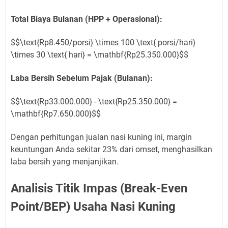
Total Biaya Bulanan (HPP + Operasional):
$$\text{Rp8.450/porsi} \times 100 \text{ porsi/hari}
\times 30 \text{ hari} = \mathbf{Rp25.350.000}$$
Laba Bersih Sebelum Pajak (Bulanan):
$$\text{Rp33.000.000} - \text{Rp25.350.000} =
\mathbf{Rp7.650.000}$$
Dengan perhitungan jualan nasi kuning ini, margin
keuntungan Anda sekitar 23% dari omset, menghasilkan
laba bersih yang menjanjikan.
Analisis Titik Impas (Break-Even
Point/BEP) Usaha Nasi Kuning