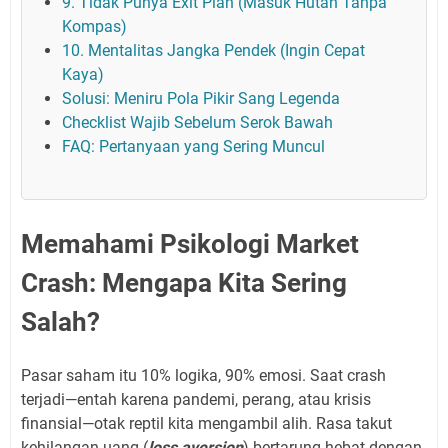
9. Tidak Punya Exit Plan (Masuk Hutan Tanpa
Kompas)
10. Mentalitas Jangka Pendek (Ingin Cepat
Kaya)
Solusi: Meniru Pola Pikir Sang Legenda
Checklist Wajib Sebelum Serok Bawah
FAQ: Pertanyaan yang Sering Muncul
Memahami Psikologi Market
Crash: Mengapa Kita Sering
Salah?
Pasar saham itu 10% logika, 90% emosi. Saat crash
terjadi—entah karena pandemi, perang, atau krisis
finansial—otak reptil kita mengambil alih. Rasa takut
kehilangan uang (
loss aversion
) bertarung hebat dengan