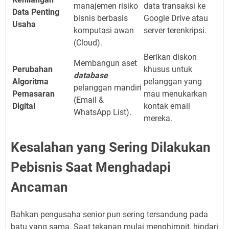
manajemen risiko
data transaksi ke
Data Penting
bisnis berbasis
Google Drive atau
Usaha
komputasi awan
server terenkripsi.
(Cloud).
Berikan diskon
Membangun aset
Perubahan
khusus untuk
database
Algoritma
pelanggan yang
pelanggan mandiri
Pemasaran
mau menukarkan
(Email &
Digital
kontak email
WhatsApp List).
mereka.
Kesalahan yang Sering Dilakukan
Pebisnis Saat Menghadapi
Ancaman
Bahkan pengusaha senior pun sering tersandung pada
batu yang sama. Saat tekanan mulai menghimpit, hindari