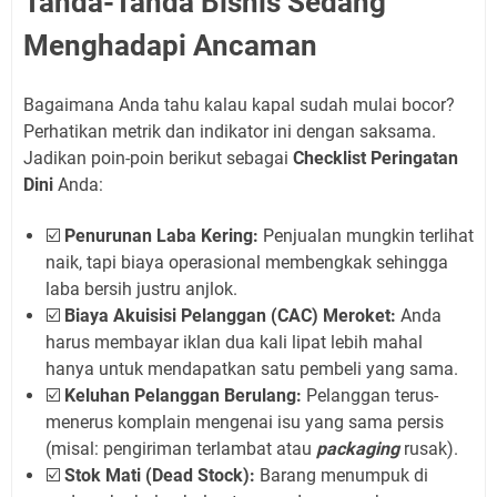
Tanda-Tanda Bisnis Sedang
Menghadapi Ancaman
Bagaimana Anda tahu kalau kapal sudah mulai bocor?
Perhatikan metrik dan indikator ini dengan saksama.
Jadikan poin-poin berikut sebagai
Checklist Peringatan
Dini
Anda:
☑️
Penurunan Laba Kering:
Penjualan mungkin terlihat
naik, tapi biaya operasional membengkak sehingga
laba bersih justru anjlok.
☑️
Biaya Akuisisi Pelanggan (CAC) Meroket:
Anda
harus membayar iklan dua kali lipat lebih mahal
hanya untuk mendapatkan satu pembeli yang sama.
☑️
Keluhan Pelanggan Berulang:
Pelanggan terus-
menerus komplain mengenai isu yang sama persis
(misal: pengiriman terlambat atau
packaging
rusak).
☑️
Stok Mati (Dead Stock):
Barang menumpuk di