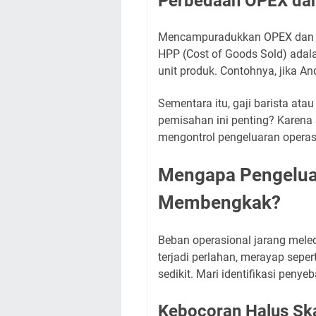
Perbedaan OPEX dan
Mencampuradukkan OPEX dan HP
HPP (Cost of Goods Sold) adal
unit produk. Contohnya, jika An
Sementara itu, gaji barista at
pemisahan ini penting? Karena
mengontrol pengeluaran operasi
Mengapa Pengeluar
Membengkak?
Beban operasional jarang mel
terjadi perlahan, merayap sepe
sedikit. Mari identifikasi peny
Kebocoran Halus Ska