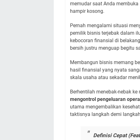
memudar saat Anda membuka mu
hampir kosong.
Pernah mengalami situasi menye
pemilik bisnis terjebak dalam 
kebocoran finansial di belakan
bersih justru menguap begitu s
Membangun bisnis memang bera
hasil finansial yang nyata sa
skala usaha atau sekadar menikm
Berhentilah menebak-nebak k
mengontrol pengeluaran operas
utama mengembalikan kesehatan
taktisnya langkah demi langkah
Definisi Cepat (Fea