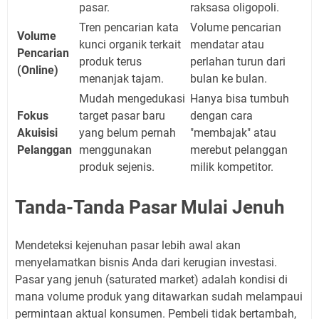
pasar.
raksasa oligopoli.
Tren pencarian kata
Volume pencarian
Volume
kunci organik terkait
mendatar atau
Pencarian
produk terus
perlahan turun dari
(Online)
menanjak tajam.
bulan ke bulan.
Mudah mengedukasi
Hanya bisa tumbuh
Fokus
target pasar baru
dengan cara
Akuisisi
yang belum pernah
"membajak" atau
Pelanggan
menggunakan
merebut pelanggan
produk sejenis.
milik kompetitor.
Tanda-Tanda Pasar Mulai Jenuh
Mendeteksi kejenuhan pasar lebih awal akan
menyelamatkan bisnis Anda dari kerugian investasi.
Pasar yang jenuh (saturated market) adalah kondisi di
mana volume produk yang ditawarkan sudah melampaui
permintaan aktual konsumen. Pembeli tidak bertambah,